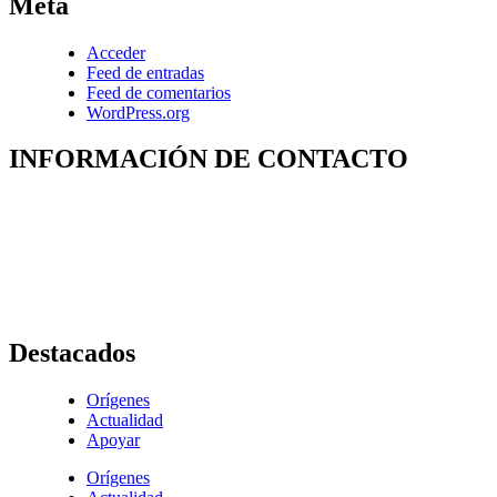
Meta
Acceder
Feed de entradas
Feed de comentarios
WordPress.org
INFORMACIÓN DE CONTACTO
Capilla de Nuestra Señora de la Medalla Milagrosa
Av. Roosevelt No. 29 – 71
+ (572) 556 66 69
(572) 556 66 71
E-Mail :
comunicaciones@hijasdelacaridadcali.org.co
Cali, Valle,
Colombia
, Sur América
Destacados
Orígenes
Actualidad
Apoyar
Orígenes