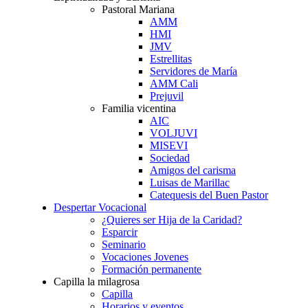
Pastoral Mariana
AMM
HMI
JMV
Estrellitas
Servidores de María
AMM Cali
Prejuvil
Familia vicentina
AIC
VOLJUVI
MISEVI
Sociedad
Amigos del carisma
Luisas de Marillac
Catequesis del Buen Pastor
Despertar Vocacional
¿Quieres ser Hija de la Caridad?
Esparcir
Seminario
Vocaciones Jovenes
Formación permanente
Capilla la milagrosa
Capilla
Horarios y eventos