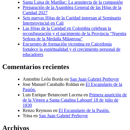
Santa Luisa de Marillac: La arquitecta de la compasión
Preparación de la Asamblea General de las Hijas de la
Caridad 2027
Seis nuevas Hijas de la Caridad ingresan al Seminario
Interprovincial en Cali
Las Hijas de la Caridad en Colombia celebran la
reconfiguración y el nacimiento de la Provincia “Nuestra
Señora de la Medalla Milagrosa”
Encuentro de formación vicentina en Caicedonia
fortalece la espiritualidad y el crecimiento personal de
educadores
Comentarios recientes
Antonbio León Borda
en
San Juan Gabriel Perboyre
Jose Manuel Caraballo Roldan
en
El Escapulario de la
Pasión.
Luis Enrique Betancourt Lucena
en
Primera aparición de
de la Virgen a Santa Catalina Labouré 18 de julio de
1830
Renzo Reynoso
en
El Escapulario de la Pasión.
Trina
en
San Juan Gabriel Perboyre
Archivos