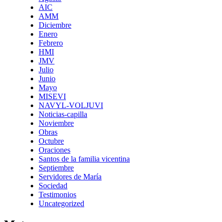
AIC
AMM
Diciembre
Enero
Febrero
HMI
JMV
Julio
Junio
Mayo
MISEVI
NAVYL-VOLJUVI
Noticias-capilla
Noviembre
Obras
Octubre
Oraciones
Santos de la familia vicentina
Septiembre
Servidores de María
Sociedad
Testimonios
Uncategorized