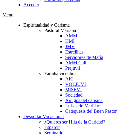
Acceder
Menu
Espiritualidad y Carisma
Pastoral Mariana
AMM
HMI
JMV
Estrellitas
Servidores de María
AMM Cali
Prejuvil
Familia vicentina
AIC
VOLJUVI
MISEVI
Sociedad
Amigos del carisma
Luisas de Marillac
Catequesis del Buen Pastor
Despertar Vocacional
¿Quieres ser Hija de la Caridad?
Esparcir
Seminario