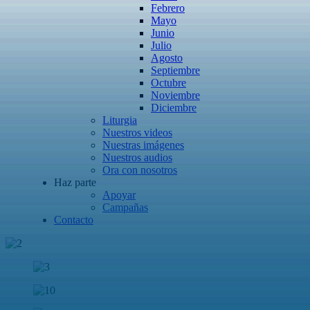
Febrero
Mayo
Junio
Julio
Agosto
Septiembre
Octubre
Noviembre
Diciembre
Liturgia
Nuestros videos
Nuestras imágenes
Nuestros audios
Ora con nosotros
Haz parte
Apoyar
Campañas
Contacto