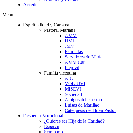
Acceder
Menu
Espiritualidad y Carisma
Pastoral Mariana
AMM
HMI
JMV
Estrellitas
Servidores de María
AMM Cali
Prejuvil
Familia vicentina
AIC
VOLJUVI
MISEVI
Sociedad
Amigos del carisma
Luisas de Marillac
Catequesis del Buen Pastor
Despertar Vocacional
¿Quieres ser Hija de la Caridad?
Esparcir
Seminario