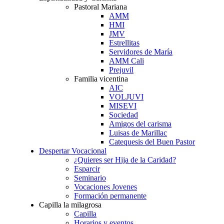
Pastoral Mariana
AMM
HMI
JMV
Estrellitas
Servidores de María
AMM Cali
Prejuvil
Familia vicentina
AIC
VOLJUVI
MISEVI
Sociedad
Amigos del carisma
Luisas de Marillac
Catequesis del Buen Pastor
Despertar Vocacional
¿Quieres ser Hija de la Caridad?
Esparcir
Seminario
Vocaciones Jovenes
Formación permanente
Capilla la milagrosa
Capilla
Horarios y eventos