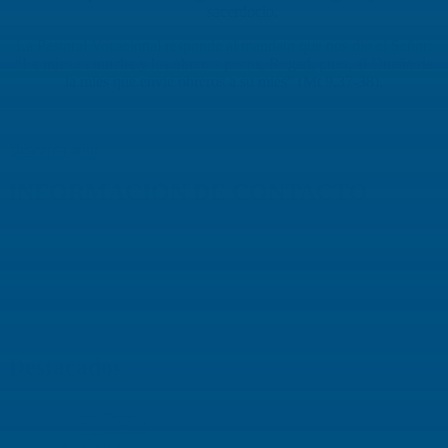
sacerdocio.
La Pastoral Vocacional responde al mandato que nos dio el Señor:
“La mies es mucha y los obreros pocos. Rogad, pues, al Dueño de
la mies que envíe obreros a su mies” (Mt 9,37-38).
descarga aquí
INFORMACIÓN DE CONTACTO
Capilla de Nuestra Señora de la Medalla Milagrosa
Av. Roosevelt No. 29 – 71
+ (572) 556 66 69
(572) 556 66 71
E-Mail :
comunicaciones@hijasdelacaridadcali.org.co
Cali, Valle,
Colombia
, Sur América
Destacados
Orígenes
Actualidad
Apoyar