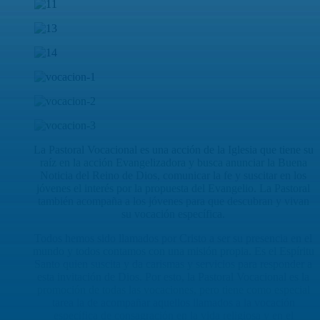
La Pastoral Vocacional es una acción de la Iglesia que tiene
su
raíz en la acción Evangelizadora y busca anunciar la Buena
Noticia del Reino de Dios, comunicar la fe y suscitar en los
jóvenes
el interés por la propuesta del Evangelio. La Pastoral
también acompaña a los jóvenes para que descubran y vivan
su vocación específica.
Todos hemos sido llamados por Cristo a ser su presencia en el
mundo y todos contamos con una misión propia. Es el Espíritu
Santo quien suscita y da carismas y servicios para responder a
esta invitación de Dios. Por esto, la Pastoral Vocacional es la
promoción de todas las vocaciones, pero tiene como especial
tarea la de acompañar aquellos llamados a la vocación
específica de consagración en la vida religiosa y en el