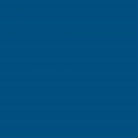
Orígenes
Actualidad
Apoyar
Polítcas y privacidad
Política de tratamiento de datos personales
Política de privacidad
Política de tratamiento de datos personales
Política de privacidad
Correo corporativo
Acceder
Acceder
Enlaces de Interés
Congregación de la Misión
Hijas de la Caridad de San Vicente de Paúl