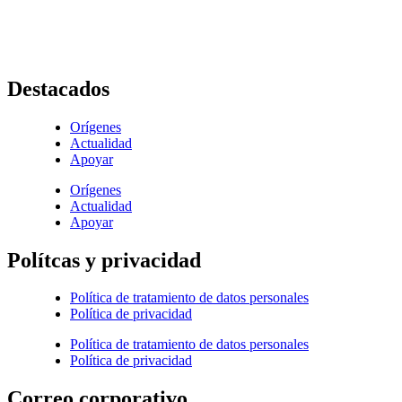
+ (572) 556 66 69
(572) 556 66 71
E-Mail :
comunicaciones@hijasdelacaridadcali.org.co
Cali, Valle,
Colombia
, Sur América
Destacados
Orígenes
Actualidad
Apoyar
Orígenes
Actualidad
Apoyar
Polítcas y privacidad
Política de tratamiento de datos personales
Política de privacidad
Política de tratamiento de datos personales
Política de privacidad
Correo corporativo