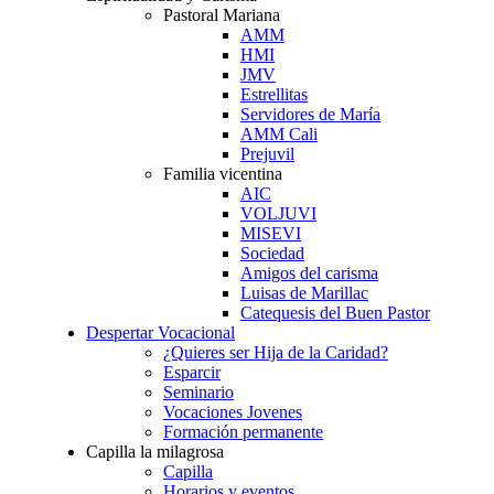
Pastoral Mariana
AMM
HMI
JMV
Estrellitas
Servidores de María
AMM Cali
Prejuvil
Familia vicentina
AIC
VOLJUVI
MISEVI
Sociedad
Amigos del carisma
Luisas de Marillac
Catequesis del Buen Pastor
Despertar Vocacional
¿Quieres ser Hija de la Caridad?
Esparcir
Seminario
Vocaciones Jovenes
Formación permanente
Capilla la milagrosa
Capilla
Horarios y eventos