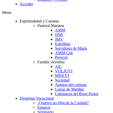
Acceder
Menu
Espiritualidad y Carisma
Pastoral Mariana
AMM
HMI
JMV
Estrellitas
Servidores de María
AMM Cali
Prejuvil
Familia vicentina
AIC
VOLJUVI
MISEVI
Sociedad
Amigos del carisma
Luisas de Marillac
Catequesis del Buen Pastor
Despertar Vocacional
¿Quieres ser Hija de la Caridad?
Esparcir
Seminario