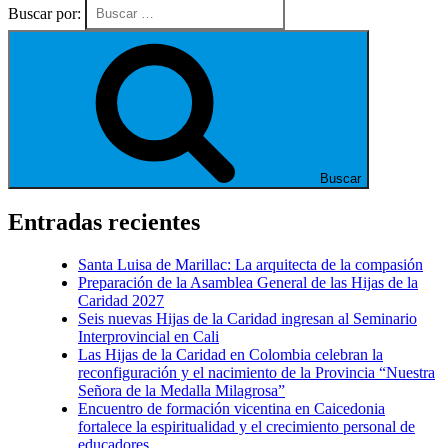
Buscar por:
Buscar
Entradas recientes
Santa Luisa de Marillac: La arquitecta de la compasión
Preparación de la Asamblea General de las Hijas de la
Caridad 2027
Seis nuevas Hijas de la Caridad ingresan al Seminario
Interprovincial en Cali
Las Hijas de la Caridad en Colombia celebran la
reconfiguración y el nacimiento de la Provincia “Nuestra
Señora de la Medalla Milagrosa”
Encuentro de formación vicentina en Caicedonia
fortalece la espiritualidad y el crecimiento personal de
educadores