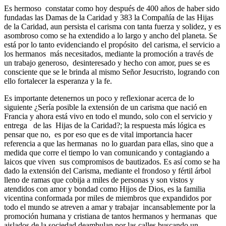
Es hermoso constatar como hoy después de 400 años de haber sido
fundadas las Damas de la Caridad y 383 la Compañía de las Hijas
de la Caridad, aun persista el carisma con tanta fuerza y solidez, y es
asombroso como se ha extendido a lo largo y ancho del planeta. Se
está por lo tanto evidenciando el propósito del carisma, el servicio a
los hermanos más necesitados, mediante la promoción a través de
un trabajo generoso, desinteresado y hecho con amor, pues se es
consciente que se le brinda al mismo Señor Jesucristo, logrando con
ello fortalecer la esperanza y la fe.
Es importante detenernos un poco y reflexionar acerca de lo
siguiente ¿Sería posible la extensión de un carisma que nació en
Francia y ahora está vivo en todo el mundo, solo con el servicio y
entrega de las Hijas de la Caridad?; la respuesta más lógica es
pensar que no, es por eso que es de vital importancia hacer
referencia a que las hermanas no lo guardan para ellas, sino que a
medida que corre el tiempo lo van comunicando y contagiando a
laicos que viven sus compromisos de bautizados. Es así como se ha
dado la extensión del Carisma, mediante el frondoso y fértil árbol
lleno de ramas que cobija a miles de personas y son vistos y
atendidos con amor y bondad como Hijos de Dios, es la familia
vicentina conformada por miles de miembros que expandidos por
todo el mundo se atreven a amar y trabajar incansablemente por la
promoción humana y cristiana de tantos hermanos y hermanas que
aislados de la sociedad deambulan por las calles buscando un