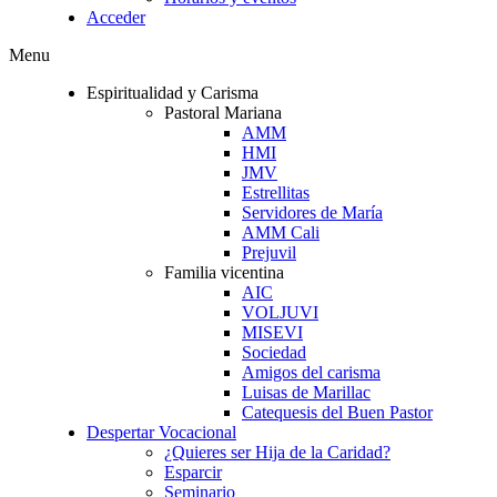
Acceder
Menu
Espiritualidad y Carisma
Pastoral Mariana
AMM
HMI
JMV
Estrellitas
Servidores de María
AMM Cali
Prejuvil
Familia vicentina
AIC
VOLJUVI
MISEVI
Sociedad
Amigos del carisma
Luisas de Marillac
Catequesis del Buen Pastor
Despertar Vocacional
¿Quieres ser Hija de la Caridad?
Esparcir
Seminario