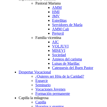
Pastoral Mariana
AMM
HMI
JMV
Estrellitas
Servidores de María
AMM Cali
Prejuvil
Familia vicentina
AIC
VOLJUVI
MISEVI
Sociedad
Amigos del carisma
Luisas de Marillac
Catequesis del Buen Pastor
Despertar Vocacional
¿Quieres ser Hija de la Caridad?
Esparcir
Seminario
Vocaciones Jovenes
Formación permanente
Capilla la milagrosa
Capilla
Horarios y eventos