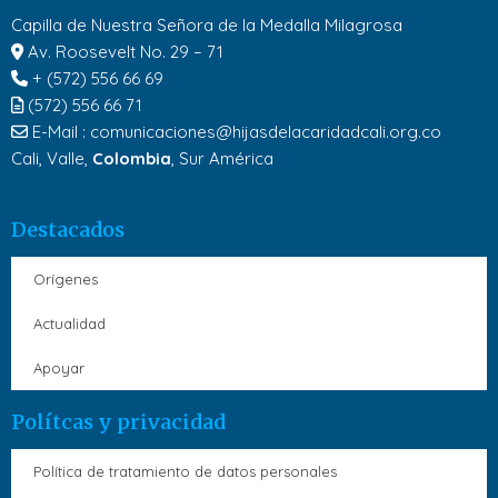
Capilla de Nuestra Señora de la Medalla Milagrosa
Av. Roosevelt No. 29 – 71
+ (572) 556 66 69
(572) 556 66 71
E-Mail :
comunicaciones@hijasdelacaridadcali.org.co
Cali, Valle,
Colombia
, Sur América
Destacados
Orígenes
Actualidad
Apoyar
Polítcas y privacidad
Política de tratamiento de datos personales