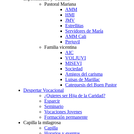
Pastoral Mariana
AMM
HMI
JMV
Estrellitas
Servidores de María
AMM Cali
Prejuvil
Familia vicentina
AIC
VOLJUVI
MISEVI
Sociedad
Amigos del carisma
Luisas de Marillac
Catequesis del Buen Pastor
Despertar Vocacional
¿Quieres ser Hija de la Caridad?
Esparcir
Seminario
Vocaciones Jovenes
Formación permanente
Capilla la milagrosa
Capilla
Horarios y eventos