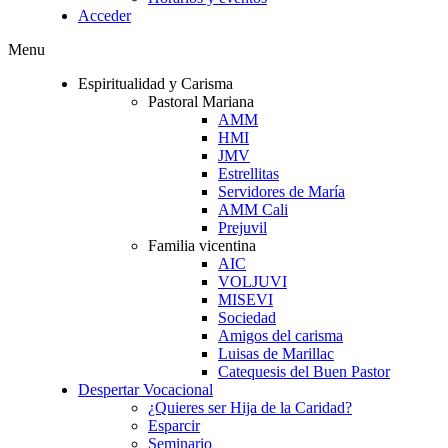
Acceder
Menu
Espiritualidad y Carisma
Pastoral Mariana
AMM
HMI
JMV
Estrellitas
Servidores de María
AMM Cali
Prejuvil
Familia vicentina
AIC
VOLJUVI
MISEVI
Sociedad
Amigos del carisma
Luisas de Marillac
Catequesis del Buen Pastor
Despertar Vocacional
¿Quieres ser Hija de la Caridad?
Esparcir
Seminario