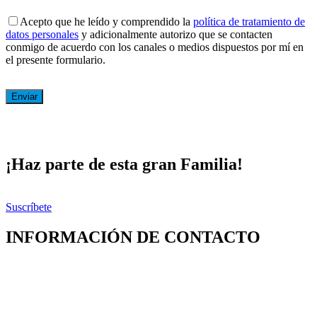
Acepto que he leído y comprendido la
política de tratamiento de
datos personales
y adicionalmente autorizo que se contacten
conmigo de acuerdo con los canales o medios dispuestos por mí en
el presente formulario.
¡Haz parte de esta gran Familia!
Suscríbete
INFORMACIÓN DE CONTACTO
Capilla de Nuestra Señora de la Medalla Milagrosa
Av. Roosevelt No. 29 – 71
+ (572) 556 66 69
(572) 556 66 71