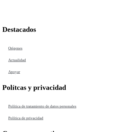
+ (572) 556 66 69
(572) 556 66 71
E-Mail :
comunicaciones@hijasdelacaridadcali.org.co
Cali, Valle,
Colombia
, Sur América
Destacados
Orígenes
Actualidad
Apoyar
Polítcas y privacidad
Política de tratamiento de datos personales
Política de privacidad