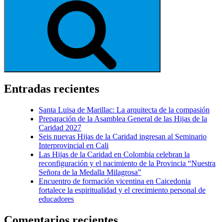
Entradas recientes
Santa Luisa de Marillac: La arquitecta de la compasión
Preparación de la Asamblea General de las Hijas de la
Caridad 2027
Seis nuevas Hijas de la Caridad ingresan al Seminario
Interprovincial en Cali
Las Hijas de la Caridad en Colombia celebran la
reconfiguración y el nacimiento de la Provincia “Nuestra
Señora de la Medalla Milagrosa”
Encuentro de formación vicentina en Caicedonia
fortalece la espiritualidad y el crecimiento personal de
educadores
Comentarios recientes