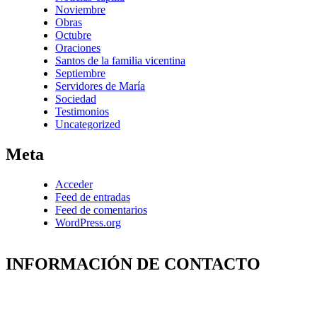
Noviembre
Obras
Octubre
Oraciones
Santos de la familia vicentina
Septiembre
Servidores de María
Sociedad
Testimonios
Uncategorized
Meta
Acceder
Feed de entradas
Feed de comentarios
WordPress.org
INFORMACIÓN DE CONTACTO
Capilla de Nuestra Señora de la Medalla Milagrosa
Av. Roosevelt No. 29 – 71