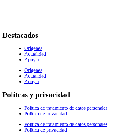
+ (572) 556 66 69
(572) 556 66 71
E-Mail :
comunicaciones@hijasdelacaridadcali.org.co
Cali, Valle,
Colombia
, Sur América
Destacados
Orígenes
Actualidad
Apoyar
Orígenes
Actualidad
Apoyar
Polítcas y privacidad
Política de tratamiento de datos personales
Política de privacidad
Política de tratamiento de datos personales
Política de privacidad