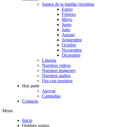
Santos de la familia vicentina
Enero
Febrero
Mayo
Junio
Julio
Agosto
Septiembre
Octubre
Noviembre
Diciembre
Liturgia
Nuestros videos
Nuestras imágenes
Nuestros audios
Ora con nosotros
Haz parte
Apoyar
Campañas
Contacto
Menu
Inicio
Quiénes somos