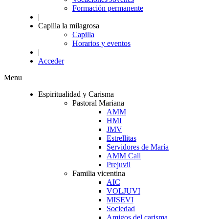
Formación permanente
|
Capilla la milagrosa
Capilla
Horarios y eventos
|
Acceder
Menu
Espiritualidad y Carisma
Pastoral Mariana
AMM
HMI
JMV
Estrellitas
Servidores de María
AMM Cali
Prejuvil
Familia vicentina
AIC
VOLJUVI
MISEVI
Sociedad
Amigos del carisma