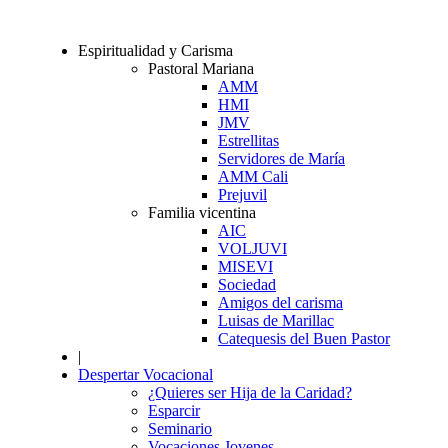
Espiritualidad y Carisma
Pastoral Mariana
AMM
HMI
JMV
Estrellitas
Servidores de María
AMM Cali
Prejuvil
Familia vicentina
AIC
VOLJUVI
MISEVI
Sociedad
Amigos del carisma
Luisas de Marillac
Catequesis del Buen Pastor
|
Despertar Vocacional
¿Quieres ser Hija de la Caridad?
Esparcir
Seminario
Vocaciones Jovenes