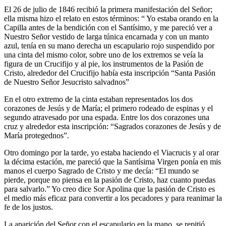
El 26 de julio de 1846 recibió la primera manifestación del Señor;
ella misma hizo el relato en estos términos: “ Yo estaba orando en la
Capilla antes de la bendición con el Santísimo, y me pareció ver a
Nuestro Señor vestido de larga túnica encarnada y con un manto
azul, tenía en su mano derecha un escapulario rojo suspendido por
una cinta del mismo color, sobre uno de los extremos se veía la
figura de un Crucifijo y al pie, los instrumentos de la Pasión de
Cristo, alrededor del Crucifijo había esta inscripción “Santa Pasión
de Nuestro Señor Jesucristo salvadnos”
En el otro extremo de la cinta estaban representados los dos
corazones de Jesús y de María; el primero rodeado de espinas y el
segundo atravesado por una espada. Entre los dos corazones una
cruz y alrededor esta inscripción: “Sagrados corazones de Jesús y de
María protegednos”.
Otro domingo por la tarde, yo estaba haciendo el Viacrucis y al orar
la décima estación, me pareció que la Santísima Virgen ponía en mis
manos el cuerpo Sagrado de Cristo y me decía: “El mundo se
pierde, porque no piensa en la pasión de Cristo, haz cuanto puedas
para salvarlo.” Yo creo dice Sor Apolina que la pasión de Cristo es
el medio más eficaz para convertir a los pecadores y para reanimar la
fe de los justos.
La aparición del Señor con el escapulario en la mano, se repitió