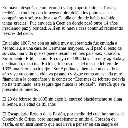
En mayo, después de un fecundo y largo apostolado en Troyes,
recibió su cambio; con inmenso dolor dejó a los pobres, a sus
compañeras y sobre todo a esa Capilla en donde había recibido
tantas gracias. Fue enviada a Caen en donde pasó otros 14 años
irradiando paz y bondad. Allí en su nueva casa continuó recibiendo
favores del cielo.
En el año 1887, ya con su salud muy quebrantada fue enviada a
Montolieu, a una casa de Hermanas mayores. Allí pasó el resto de
su vida, una vida que se puede resumir en tres palabras: Oración.
Sufrimiento. Edificación. En mayo de 1894 la veían muy agotada y
declinando, día a día. En los primeros días del mes de febrero de
1895 una Hermana le dijo: “Sor Apolina ya hemos comenzado el
año y ya ve como la vida va pasando y sigue como antes; ella miró
fijamente a la compañera y le contestó: “Este mes de febrero todavía
no ha terminado, esté segura que nunca la olvidaré”. Parecía que ya
presentía su muerte.
El 23 de febrero de 1895 sin agonía, entregó plácidamente su alma
al Señor, a la edad de 85 años
El Escapulario Rojo o de la Pasión, por medio del cual honramos el
Corazón de Cristo, pero inseparablemente unido al Corazón de
María, es un instrumento que nos lleva a pensar en esa sangre de