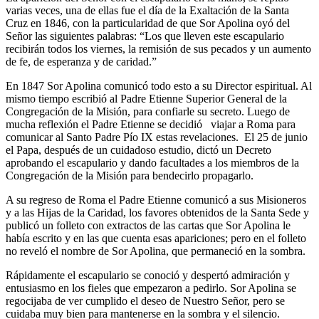
varias veces, una de ellas fue el día de la Exaltación de la Santa
Cruz en 1846, con la particularidad de que Sor Apolina oyó del
Señor las siguientes palabras: “Los que lleven este escapulario
recibirán todos los viernes, la remisión de sus pecados y un aumento
de fe, de esperanza y de caridad.”
En 1847 Sor Apolina comunicó todo esto a su Director espiritual. Al
mismo tiempo escribió al Padre Etienne Superior General de la
Congregación de la Misión, para confiarle su secreto. Luego de
mucha reflexión el Padre Etienne se decidió viajar a Roma para
comunicar al Santo Padre Pío IX estas revelaciones. El 25 de junio
el Papa, después de un cuidadoso estudio, dictó un Decreto
aprobando el escapulario y dando facultades a los miembros de la
Congregación de la Misión para bendecirlo propagarlo.
A su regreso de Roma el Padre Etienne comunicó a sus Misioneros
y a las Hijas de la Caridad, los favores obtenidos de la Santa Sede y
publicó un folleto con extractos de las cartas que Sor Apolina le
había escrito y en las que cuenta esas apariciones; pero en el folleto
no reveló el nombre de Sor Apolina, que permaneció en la sombra.
Rápidamente el escapulario se conoció y despertó admiración y
entusiasmo en los fieles que empezaron a pedirlo. Sor Apolina se
regocijaba de ver cumplido el deseo de Nuestro Señor, pero se
cuidaba muy bien para mantenerse en la sombra y el silencio.