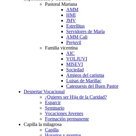
Pastoral Mariana
AMM
HMI
JMV
Estrellitas
Servidores de María
AMM Cali
Prejuvil
Familia vicentina
AIC
VOLJUVI
MISEVI
Sociedad
Amigos del carisma
Luisas de Marillac
Catequesis del Buen Pastor
Despertar Vocacional
¿Quieres ser Hija de la Caridad?
Esparcir
Seminario
Vocaciones Jovenes
Formación permanente
Capilla la milagrosa
Capilla
Horarios y eventos