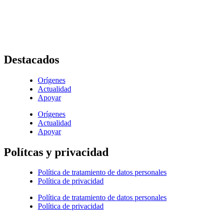
Av. Roosevelt No. 29 – 71
+ (572) 556 66 69
(572) 556 66 71
E-Mail :
comunicaciones@hijasdelacaridadcali.org.co
Cali, Valle,
Colombia
, Sur América
Destacados
Orígenes
Actualidad
Apoyar
Orígenes
Actualidad
Apoyar
Polítcas y privacidad
Política de tratamiento de datos personales
Política de privacidad
Política de tratamiento de datos personales
Política de privacidad