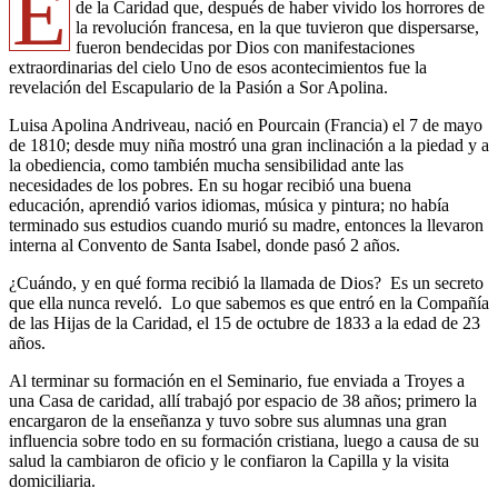
E
de la Caridad que, después de haber vivido los horrores de
la revolución francesa, en la que tuvieron que dispersarse,
fueron bendecidas por Dios con manifestaciones
extraordinarias del cielo Uno de esos acontecimientos fue la
revelación del Escapulario de la Pasión a Sor Apolina.
Luisa Apolina Andriveau, nació en Pourcain (Francia) el 7 de mayo
de 1810; desde muy niña mostró una gran inclinación a la piedad y a
la obediencia, como también mucha sensibilidad ante las
necesidades de los pobres. En su hogar recibió una buena
educación, aprendió varios idiomas, música y pintura; no había
terminado sus estudios cuando murió su madre, entonces la llevaron
interna al Convento de Santa Isabel, donde pasó 2 años.
¿Cuándo, y en qué forma recibió la llamada de Dios? Es un secreto
que ella nunca reveló. Lo que sabemos es que entró en la Compañía
de las Hijas de la Caridad, el 15 de octubre de 1833 a la edad de 23
años.
Al terminar su formación en el Seminario, fue enviada a Troyes a
una Casa de caridad, allí trabajó por espacio de 38 años; primero la
encargaron de la enseñanza y tuvo sobre sus alumnas una gran
influencia sobre todo en su formación cristiana, luego a causa de su
salud la cambiaron de oficio y le confiaron la Capilla y la visita
domiciliaria.