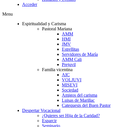
Acceder
Menu
Espiritualidad y Carisma
Pastoral Mariana
AMM
HMI
JMV
Estrellitas
Servidores de María
AMM Cali
Prejuvil
Familia vicentina
AIC
VOLJUVI
MISEVI
Sociedad
Amigos del carisma
Luisas de Marillac
Catequesis del Buen Pastor
Despertar Vocacional
¿Quieres ser Hija de la Caridad?
Esparcir
Seminario