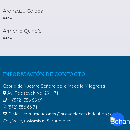
Aranzazu Caldas
Ver »
Armenia Quindío
Ver »
1
INFORMACIÓN DE CONTACTO
Capilla de Nuestra Señora de la Medalla Milagrosa
Av. Roosevelt No. 29 – 71
+ (572) 556 66 69
(572) 556 66 71
E-Mail :
comunicaciones@hijasdelacaridadcali.org.co
Cali, Valle,
Colombia
, Sur América