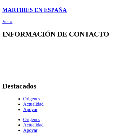
MARTIRES EN ESPAÑA
Ver »
INFORMACIÓN DE CONTACTO
Capilla de Nuestra Señora de la Medalla Milagrosa
Av. Roosevelt No. 29 – 71
+ (572) 556 66 69
(572) 556 66 71
E-Mail :
comunicaciones@hijasdelacaridadcali.org.co
Cali, Valle,
Colombia
, Sur América
Destacados
Orígenes
Actualidad
Apoyar
Orígenes
Actualidad
Apoyar