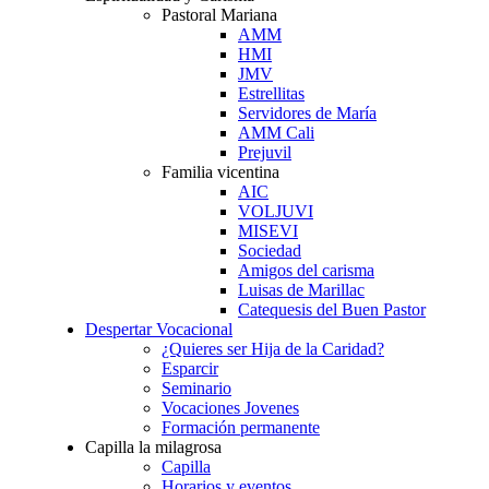
Pastoral Mariana
AMM
HMI
JMV
Estrellitas
Servidores de María
AMM Cali
Prejuvil
Familia vicentina
AIC
VOLJUVI
MISEVI
Sociedad
Amigos del carisma
Luisas de Marillac
Catequesis del Buen Pastor
Despertar Vocacional
¿Quieres ser Hija de la Caridad?
Esparcir
Seminario
Vocaciones Jovenes
Formación permanente
Capilla la milagrosa
Capilla
Horarios y eventos