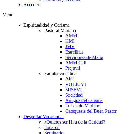
Acceder
Menu
Espiritualidad y Carisma
Pastoral Mariana
AMM
HMI
JMV
Estrellitas
Servidores de María
AMM Cali
Prejuvil
Familia vicentina
AIC
VOLJUVI
MISEVI
Sociedad
Amigos del carisma
Luisas de Marillac
Catequesis del Buen Pastor
Despertar Vocacional
¿Quieres ser Hija de la Caridad?
Esparcir
Seminario