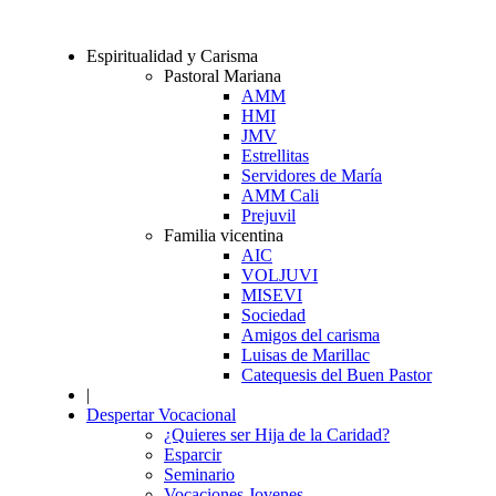
Espiritualidad y Carisma
Pastoral Mariana
AMM
HMI
JMV
Estrellitas
Servidores de María
AMM Cali
Prejuvil
Familia vicentina
AIC
VOLJUVI
MISEVI
Sociedad
Amigos del carisma
Luisas de Marillac
Catequesis del Buen Pastor
|
Despertar Vocacional
¿Quieres ser Hija de la Caridad?
Esparcir
Seminario
Vocaciones Jovenes