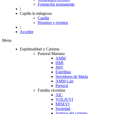
Formación permanente
|
Capilla la milagrosa
Capilla
Horarios y eventos
|
Acceder
Menu
Espiritualidad y Carisma
Pastoral Mariana
AMM
HMI
JMV
Estrellitas
Servidores de María
AMM Cali
Prejuvil
Familia vicentina
AIC
VOLJUVI
MISEVI
Sociedad
Amigos del carisma