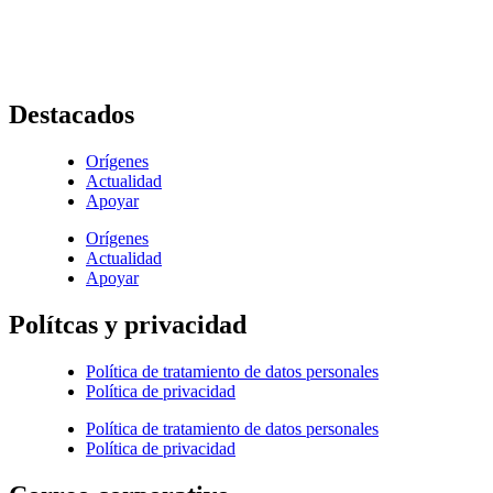
+ (572) 556 66 69
(572) 556 66 71
E-Mail :
comunicaciones@hijasdelacaridadcali.org.co
Cali, Valle,
Colombia
, Sur América
Destacados
Orígenes
Actualidad
Apoyar
Orígenes
Actualidad
Apoyar
Polítcas y privacidad
Política de tratamiento de datos personales
Política de privacidad
Política de tratamiento de datos personales
Política de privacidad