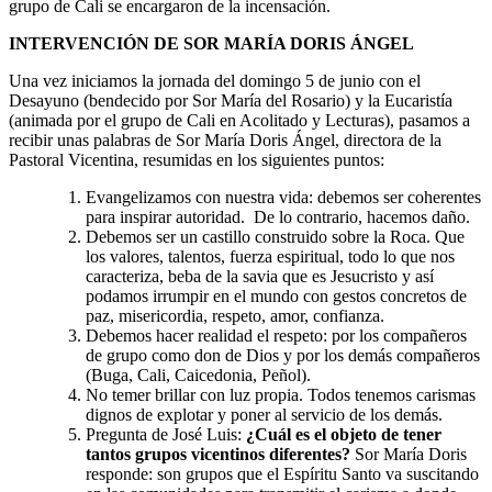
grupo de Cali se encargaron de la incensación.
INTERVENCIÓN DE SOR MARÍA DORIS ÁNGEL
Una vez iniciamos la jornada del domingo 5 de junio con el
Desayuno (bendecido por Sor María del Rosario) y la Eucaristía
(animada por el grupo de Cali en Acolitado y Lecturas), pasamos a
recibir unas palabras de Sor María Doris Ángel, directora de la
Pastoral Vicentina, resumidas en los siguientes puntos:
Evangelizamos con nuestra vida: debemos ser coherentes
para inspirar autoridad. De lo contrario, hacemos daño.
Debemos ser un castillo construido sobre la Roca. Que
los valores, talentos, fuerza espiritual, todo lo que nos
caracteriza, beba de la savia que es Jesucristo y así
podamos irrumpir en el mundo con gestos concretos de
paz, misericordia, respeto, amor, confianza.
Debemos hacer realidad el respeto: por los compañeros
de grupo como don de Dios y por los demás compañeros
(Buga, Cali, Caicedonia, Peñol).
No temer brillar con luz propia. Todos tenemos carismas
dignos de explotar y poner al servicio de los demás.
Pregunta de José Luis:
¿Cuál es el objeto de tener
tantos grupos vicentinos diferentes?
Sor María Doris
responde: son grupos que el Espíritu Santo va suscitando