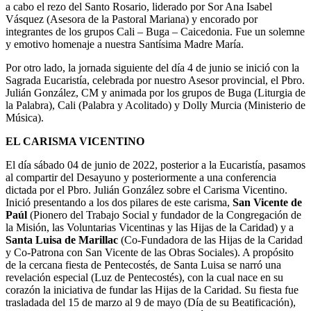
a cabo el rezo del Santo Rosario, liderado por Sor Ana Isabel
Vásquez (Asesora de la Pastoral Mariana) y encorado por
integrantes de los grupos Cali – Buga – Caicedonia. Fue un solemne
y emotivo homenaje a nuestra Santísima Madre María.
Por otro lado, la jornada siguiente del día 4 de junio se inició con la
Sagrada Eucaristía, celebrada por nuestro Asesor provincial, el Pbro.
Julián González, CM y animada por los grupos de Buga (Liturgia de
la Palabra), Cali (Palabra y Acolitado) y Dolly Murcia (Ministerio de
Música).
EL CARISMA VICENTINO
El día sábado 04 de junio de 2022, posterior a la Eucaristía, pasamos
al compartir del Desayuno y posteriormente a una conferencia
dictada por el Pbro. Julián González sobre el Carisma Vicentino.
Inició presentando a los dos pilares de este carisma,
San Vicente de
Paúl
(Pionero del Trabajo Social y fundador de la Congregación de
la Misión, las Voluntarias Vicentinas y las Hijas de la Caridad) y a
Santa Luisa de Marillac
(Co-Fundadora de las Hijas de la Caridad
y Co-Patrona con San Vicente de las Obras Sociales). A propósito
de la cercana fiesta de Pentecostés, de Santa Luisa se narró una
revelación especial (Luz de Pentecostés), con la cual nace en su
corazón la iniciativa de fundar las Hijas de la Caridad. Su fiesta fue
trasladada del 15 de marzo al 9 de mayo (Día de su Beatificación),