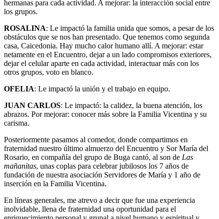
hermanas para cada actividad. A mejorar: la interacción social entre
los grupos.
ROSALINA
: Le impactó la familia unida que somos, a pesar de los
obstáculos que se nos han presentado. Que tenemos como segunda
casa, Caicedonia. Hay mucho calor humano allí. A mejorar: estar
netamente en el Encuentro, dejar a un lado compromisos exteriores,
dejar el celular aparte en cada actividad, interactuar más con los
otros grupos, voto en blanco.
OFELIA
: Le impactó la unión y el trabajo en equipo.
JUAN CARLOS
: Le impactó: la calidez, la buena atención, los
abrazos. Por mejorar: conocer más sobre la Familia Vicentina y su
carisma.
Posteriormente pasamos al comedor, donde compartimos en
fraternidad nuestro último almuerzo del Encuentro y Sor María del
Rosario, en compañía del grupo de Buga cantó, al son de
Las
mañanitas
, unas coplas para celebrar jubilosos los 7 años de
fundación de nuestra asociación Servidores de María y 1 año de
inserción en la Familia Vicentina.
En líneas generales, me atrevo a decir que fue una experiencia
inolvidable, llena de fraternidad una oportunidad para el
enriquecimiento personal y grupal a nivel humano y espiritual y