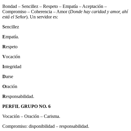
Bondad – Sencillez – Respeto – Empatía – Aceptación –
Compromiso – Coherencia – Amor (
Donde hay caridad y amor, ahí
está el Señor
). Un servidor es:
S
encillez
E
mpatía.
R
espeto
V
ocación
I
ntegridad
D
arse
O
ración
R
esponsabilidad.
PERFIL GRUPO NO. 6
Vocación – Oración – Carisma.
Compromiso: disponibilidad – responsabilidad.