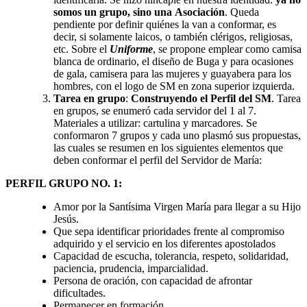
somos un grupo, sino una
Asociación
. Queda
pendiente por definir quiénes la van a conformar, es
decir, si solamente laicos, o también clérigos, religiosas,
etc. Sobre el
Uniforme
, se propone emplear como camisa
blanca de ordinario, el diseño de Buga y para ocasiones
de gala, camisera para las mujeres y guayabera para los
hombres, con el logo de SM en zona superior izquierda.
Tarea en grupo
:
Construyendo el Perfil del SM
. Tarea
en grupos, se enumeró cada servidor del 1 al 7.
Materiales a utilizar: cartulina y marcadores. Se
conformaron 7 grupos y cada uno plasmó sus propuestas,
las cuales se resumen en los siguientes elementos que
deben conformar el perfil del Servidor de María:
PERFIL GRUPO NO. 1:
Amor por la Santísima Virgen María para llegar a su Hijo
Jesús.
Que sepa identificar prioridades frente al compromiso
adquirido y el servicio en los diferentes apostolados
Capacidad de escucha, tolerancia, respeto, solidaridad,
paciencia, prudencia, imparcialidad.
Persona de oración, con capacidad de afrontar
dificultades.
Permanecer en formación.