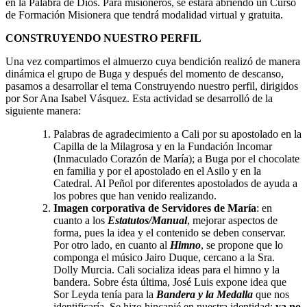
en la Palabra de Dios. Para misioneros, se estará abriendo un Curso
de Formación Misionera que tendrá modalidad virtual y gratuita.
CONSTRUYENDO NUESTRO PERFIL
Una vez compartimos el almuerzo cuya bendición realizó de manera
dinámica el grupo de Buga y después del momento de descanso,
pasamos a desarrollar el tema Construyendo nuestro perfil, dirigidos
por Sor Ana Isabel Vásquez. Esta actividad se desarrolló de la
siguiente manera:
Palabras de agradecimiento a Cali por su apostolado en la
Capilla de la Milagrosa y en la Fundación Incomar
(Inmaculado Corazón de María); a Buga por el chocolate
en familia y por el apostolado en el Asilo y en la
Catedral. Al Peñol por diferentes apostolados de ayuda a
los pobres que han venido realizando.
Imagen corporativa de Servidores de María
: en
cuanto a los
Estatutos/Manual
, mejorar aspectos de
forma, pues la idea y el contenido se deben conservar.
Por otro lado, en cuanto al
Himno
, se propone que lo
componga el músico Jairo Duque, cercano a la Sra.
Dolly Murcia. Cali socializa ideas para el himno y la
bandera. Sobre ésta última, José Luis expone idea que
Sor Leyda tenía para la
Bandera y la Medalla
que nos
identificaría. Se hizo hincapié en nuestra identidad:
ya no