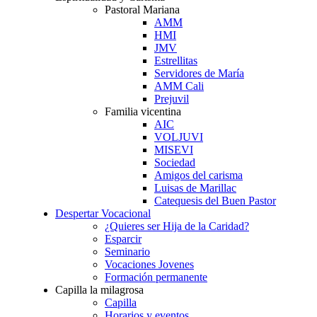
Pastoral Mariana
AMM
HMI
JMV
Estrellitas
Servidores de María
AMM Cali
Prejuvil
Familia vicentina
AIC
VOLJUVI
MISEVI
Sociedad
Amigos del carisma
Luisas de Marillac
Catequesis del Buen Pastor
Despertar Vocacional
¿Quieres ser Hija de la Caridad?
Esparcir
Seminario
Vocaciones Jovenes
Formación permanente
Capilla la milagrosa
Capilla
Horarios y eventos