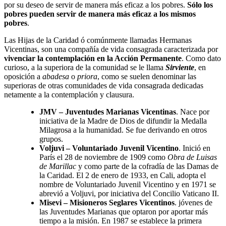
por su deseo de servir de manera más eficaz a los pobres.
Sólo los
pobres pueden servir de manera más eficaz a los mismos
pobres
.
Las Hijas de la Caridad ó comúnmente llamadas Hermanas
Vicentinas, son una compañía de vida consagrada caracterizada por
vivenciar la contemplación en la Acción Permanente
. Como dato
curioso, a la superiora de la comunidad se le llama
Sirviente
, en
oposición a
abadesa
o
priora
, como se suelen denominar las
superioras de otras comunidades de vida consagrada dedicadas
netamente a la contemplación y clausura.
JMV – Juventudes Marianas Vicentinas
. Nace por
iniciativa de la Madre de Dios de difundir la Medalla
Milagrosa a la humanidad. Se fue derivando en otros
grupos.
Voljuvi – Voluntariado Juvenil Vicentino
. Inició en
París el 28 de noviembre de 1909 como
Obra de Luisas
de Marillac
y como parte de la cofradía de las Damas de
la Caridad. El 2 de enero de 1933, en Cali, adopta el
nombre de Voluntariado Juvenil Vicentino y en 1971 se
abrevió a Voljuvi, por iniciativa del Concilio Vaticano II.
Misevi – Misioneros Seglares Vicentinos
. jóvenes de
las Juventudes Marianas que optaron por aportar más
tiempo a la misión. En 1987 se establece la primera