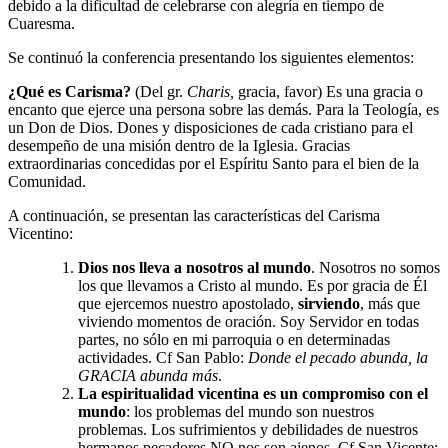
debido a la dificultad de celebrarse con alegría en tiempo de
Cuaresma.
Se continuó la conferencia presentando los siguientes elementos:
¿Qué es Carisma?
(Del gr.
Charis,
gracia, favor) Es una gracia o
encanto que ejerce una persona sobre las demás. Para la Teología, es
un Don de Dios. Dones y disposiciones de cada cristiano para el
desempeño de una misión dentro de la Iglesia. Gracias
extraordinarias concedidas por el Espíritu Santo para el bien de la
Comunidad.
A continuación, se presentan las características del Carisma
Vicentino:
Dios nos lleva a nosotros al mundo
. Nosotros no somos
los que llevamos a Cristo al mundo. Es por gracia de Él
que ejercemos nuestro apostolado,
sirviendo
, más que
viviendo momentos de oración. Soy Servidor en todas
partes, no sólo en mi parroquia o en determinadas
actividades. Cf San Pablo:
Donde el pecado abunda, la
GRACIA abunda más
.
La espiritualidad vicentina es un compromiso con el
mundo
: los problemas del mundo son nuestros
problemas. Los sufrimientos y debilidades de nuestros
hermanos pecadores NO nos son ajenos. Cf San Vicente: