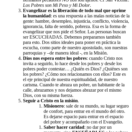
Los Pobres son Mi Peso y Mi Dolor
.
Evangelizar es la liberación de todo mal que oprime
la humanidad
: es una respuesta a las malas noticias de la
gente: hambre, desempleo, injusticia, conflicto, violencia,
ignorancia, falta de sentido, pobreza. Esa es la forma de
evangelizar que nos pide el Señor. Las personas buscan
ser ESCUCHADAS. Debemos prepararnos también
para esto. Dos sitios ideales para poner en práctica la
escucha, como parte de nuestro apostolado, son nuestras
parroquias y –de manera ideal -, en la Misión.
Dios nos espera entre los pobres
: cuando Cristo nos
invita a seguirlo, lo hace desde los pobres y desde los
pobres poder contestar… ¿Quién es Dios? ¿Quiénes son
los pobres? ¿Cómo nos relacionamos con ellos? Este es
el eje principal de nuestra espiritualidad, de nuestro
carisma. Cuando te abraza un pobre, un habitante de la
calle, abrazamos y nos dejamos abrazar por el mismo
Dios, con su misma fuerza.
Seguir a Cristo en la misión
.
Misionero
: sale de su mundo, su lugar seguro
de confort, para entrar en el mundo del otro.
Es dejarse espacio para entrar en el espacio
del pobre y acompañarlo con el Evangelio.
Saber hacer caridad
: no dar por un