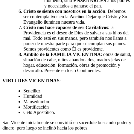
momento, sino
ENSEÑARLES
a los pobres
y necesitados a ganarse el pan.
Cristo se sienta con nosotros en la acción
. Debemos
ser contemplativos en la
Acción
. Dejar que Cristo y Su
Evangelio iluminen nuestra vida.
Cristo nos hace capaces de ser Caritativos
: la
Providencia es el deseo de Dios de salvar a sus hijos del
mal. Todo está en sus manos, pero también nos llama a
poner de nuestra parte para que se cumplan sus planes.
Somos providentes como Él es providente.
Ámbito de la FAMILIA VICENTINA
: obras de salud,
situación de calle, niños abandonados, madres jefas de
hogar, educación, formación, obras de promoción y
desarrollo. Presente en los 5 Continentes.
VIRTUDES VICENTINAS
:
Sencillez
Humildad
Mansedumbre
Mortificación
Celo Apostólico.
San Vicente inicialmente se convirtió en sacerdote buscando poder y
dinero, pero luego se inclinó hacia los pobres.