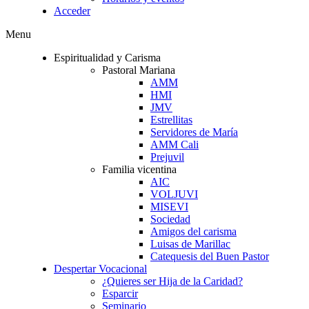
Acceder
Menu
Espiritualidad y Carisma
Pastoral Mariana
AMM
HMI
JMV
Estrellitas
Servidores de María
AMM Cali
Prejuvil
Familia vicentina
AIC
VOLJUVI
MISEVI
Sociedad
Amigos del carisma
Luisas de Marillac
Catequesis del Buen Pastor
Despertar Vocacional
¿Quieres ser Hija de la Caridad?
Esparcir
Seminario