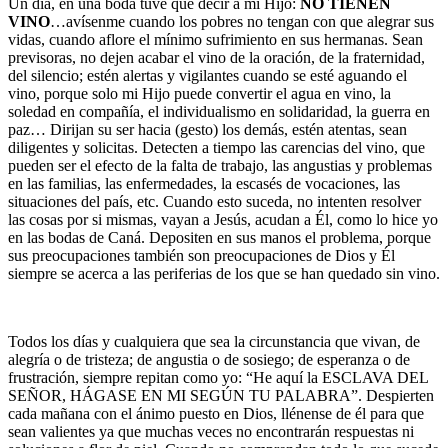
Un día, en una boda tuve que decir a mi Hijo:
NO TIENEN
VINO
…avísenme cuando los pobres no tengan con que alegrar sus
vidas, cuando aflore el mínimo sufrimiento en sus hermanas. Sean
previsoras, no dejen acabar el vino de la oración, de la fraternidad,
del silencio; estén alertas y vigilantes cuando se esté aguando el
vino, porque solo mi Hijo puede convertir el agua en vino, la
soledad en compañía, el individualismo en solidaridad, la guerra en
paz… Dirijan su ser hacia (gesto) los demás, estén atentas, sean
diligentes y solicitas. Detecten a tiempo las carencias del vino, que
pueden ser el efecto de la falta de trabajo, las angustias y problemas
en las familias, las enfermedades, la escasés de vocaciones, las
situaciones del país, etc. Cuando esto suceda, no intenten resolver
las cosas por si mismas, vayan a Jesús, acudan a Él, como lo hice yo
en las bodas de Caná. Depositen en sus manos el problema, porque
sus preocupaciones también son preocupaciones de Dios y Él
siempre se acerca a las periferias de los que se han quedado sin vino.
Todos los días y cualquiera que sea la circunstancia que vivan, de
alegría o de tristeza; de angustia o de sosiego; de esperanza o de
frustración, siempre repitan como yo: “He aquí la ESCLAVA DEL
SEÑOR, HÁGASE EN MI SEGÚN TU PALABRA”. Despierten
cada mañana con el ánimo puesto en Dios, llénense de él para que
sean valientes ya que muchas veces no encontrarán respuestas ni