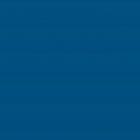
vicenciano de animación y acompañamiento. Por eso mi Hijo quiere
compartir contigo el vino color
INDIGO,
porque
Es un color que comunica sinceridad, respeto, Escucha,
individualidad y simboliza las fantasías y los sueños que tienes al
iniciar este nuevo ministerio. Este color representa la espiritualidad
cotidiana, relacionada con los hechos de la vida, el conocimiento y
la percepción de la realidad. Está asociado a la nobleza, creatividad,
dignidad. El color índigo simboliza piedad, intuición,
intelectualidad, sabiduría, sensibilidad, pasión, amor, ingenio. Este
color, agudiza el sentido por el ser humano y genera ideas
novedosas y creativas. Mi pequeño Padre Carlos Arley, la sabiduría
y el discernimiento que obtengas en la oración serán, junto con mi
intercesión tus principales consejeros.
MI PEQUEÑA GLORIA MARIA:
tú misión es fomentar la
vitalidad espiritual y apostólica de la provincia, por eso mi Hijo te
regala hoy el vino color
VIOLETA.
Es un color ligado al mundo espiritual y mágico, proporciona la
purificación del cuerpo y la mente; conecta con la paz y la búsqueda
de la calma y del equilibrio interior. Es un color relajante y sutil al
que se le asocia una gran fuerza espiritual y una especial
sensibilidad. Es el símbolo de la eternidad, de la penitencia, de la
humildad. De ahí que la violeta se convirtió en la flor que simboliza