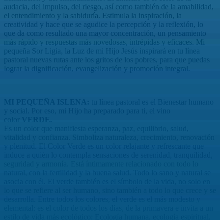
audacia, del impulso, del riesgo, así como también de la amabilidad,
el entendimiento y la sabiduría. Estimula la inspiración, la
creatividad y hace que se agudice la percepción y la reflexión, lo
que da como resultado una mayor concentración, un pensamiento
más rápido y respuestas más novedosas, intrépidas y eficaces. Mi
pequeña Sor Ligia, la Luz de mi Hijo Jesús inspirará en tu línea
pastoral nuevas rutas ante los gritos de los pobres, para que puedas
lograr la dignificación, evangelización y promoción integral.
MI PEQUEÑA ISLENA:
tu línea pastoral es el Bienestar humano
y social. Por eso, mi Hijo ha preparado para ti, el vino
color
VERDE.
Es un color que manifiesta esperanza, paz, equilibrio, salud,
vitalidad y confianza. Simboliza naturaleza, crecimiento, renovación
y plenitud. El Color Verde es un color relajante y refrescante que
induce a quién lo contempla sensaciones de serenidad, tranquilidad,
seguridad y armonía. Está íntimamente relacionado con todo lo
natural, con la fertilidad y la buena salud. Todo lo sano y natural se
asocia con él. El verde también es el símbolo de la vida, no solo en
lo que se refiere al ser humano, sino también a todo lo que crece y se
desarrolla. Entre todos los colores, el verde es el más modesto y
elemental: es el color de todos los días, de la primavera e invita a un
estilo de vida más ecológico: Ecología humana, ecología espiritual,