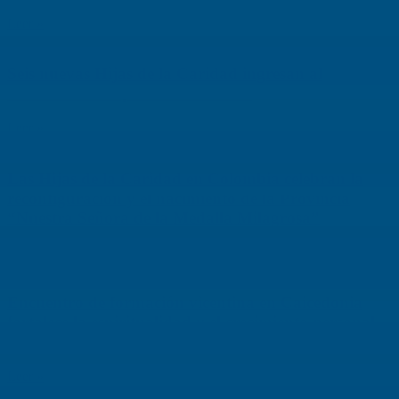
Leer »
Seis nuevas Hijas de la Caridad ingresan al
Seminario Interprovincial en Cali
Leer »
Las Hijas de la Caridad en Colombia celebran la
reconfiguración y el nacimiento de la Provincia
“Nuestra Señora de la Medalla Milagrosa”
Leer »
Encuentro de formación vicentina en Caicedonia
fortalece la espiritualidad y el crecimiento personal
de educadores
Leer »