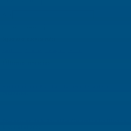
Correo electrónico
*
Web
Síguenos en nuestras redes:
Facebook
Youtube
Instagram
Flickr
Últimas noticias
Santa Luisa de Marillac: La arquitecta de la
compasión
Leer »
Preparación de la Asamblea General de las Hijas de
la Caridad 2027