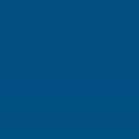
Responder
Deja una respuesta
Tu dirección de correo electrónico no será publicada.
Los campos
obligatorios están marcados con
*
Comentario
*
Nombre
*