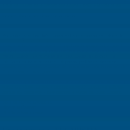
a que los colores de la caridad den alegría y brillo a la vida de los
pobres y de sus hermanas, haciendo de esta provincia una de sus
mejores obra de arte dentro de la Iglesia.
Por último, si se han dado cuenta, todos representan los colores del
arco iris y Recuerden que el arco iris a nivel teológico, es signo de la
alianza de Dios con su pueblo. Cuando en la antigüedad, el pueblo
de Israel, veía el arco iris sabía que Dios estaba cerca de ellos. Lo
mismo: cuando sus hermanas los vean, cuando los pobres y la
familia vicentina se acerque y compartan, podrán reconocer en
ustedes, en su unidad, la unidad de Dios y sobre todo la cercanía de
Él y la alianza con su pueblo.
Ahora, vayan mis queridos hijos con la confianza puesta en Dios. Y
nunca lo olviden: los amo y siempre estaré allí cuando me soliciten
porque soy desde hoy y para siempre la Madre del Buen Consejo.
Sor Flor Marina Giraldo R.
Hija de la Caridad
Provincia San Vicente
Cali
Una respuesta a «EUCARISTÍA