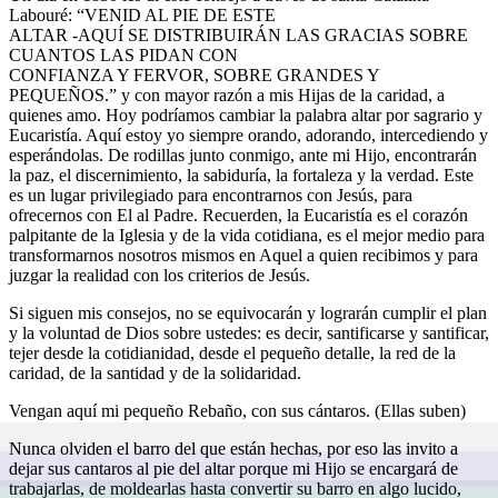
Labouré: “VENID AL PIE DE ESTE
ALTAR -AQUÍ SE DISTRIBUIRÁN LAS GRACIAS SOBRE
CUANTOS LAS PIDAN CON
CONFIANZA Y FERVOR, SOBRE GRANDES Y
PEQUEÑOS.” y con mayor razón a mis Hijas de la caridad, a
quienes amo. Hoy podríamos cambiar la palabra altar por sagrario y
Eucaristía. Aquí estoy yo siempre orando, adorando, intercediendo y
esperándolas. De rodillas junto conmigo, ante mi Hijo, encontrarán
la paz, el discernimiento, la sabiduría, la fortaleza y la verdad. Este
es un lugar privilegiado para encontrarnos con Jesús, para
ofrecernos con El al Padre. Recuerden, la Eucaristía es el corazón
palpitante de la Iglesia y de la vida cotidiana, es el mejor medio para
transformarnos nosotros mismos en Aquel a quien recibimos y para
juzgar la realidad con los criterios de Jesús.
Si siguen mis consejos, no se equivocarán y lograrán cumplir el plan
y la voluntad de Dios sobre ustedes: es decir, santificarse y santificar,
tejer desde la cotidianidad, desde el pequeño detalle, la red de la
caridad, de la santidad y de la solidaridad.
Vengan aquí mi pequeño Rebaño, con sus cántaros. (Ellas suben)
Nunca olviden el barro del que están hechas, por eso las invito a
dejar sus cantaros al pie del altar porque mi Hijo se encargará de
trabajarlas, de moldearlas hasta convertir su barro en algo lucido,