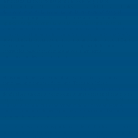
la modestia. El color violeta remite a lo divino y a la fe,
manifestando que Dios está en todas las cosas. El violeta es el color
de la comunión, de la reconciliación, la internacionalidad y el
ecumenismo porque él, hace posible que se fusionen todos los
opuestos ya que combina la sensualidad y la espiritualidad, el
sentimiento y el entendimiento, el amor y la abstinencia, lo visible y
lo invisible, lo humano y lo divino. Mi pequeña Sor Gloria María,
hoy recibirás la gracia de unir, reconfigurar o soltar lo que el Espíritu
Santo te muestre. Yo estaré contigo acompañando los procesos
espirituales, pastorales, administrativos, financieros y
comunicacionales de la provincia.
Hijos míos, la belleza de una obra de arte está en la armonía,
combinación y contraste de colores. Todos son útiles e
indispensables. Ustedes son los colores dispuestos a dejarse usar
donde el Artista quiera y como quiera: unas veces en el centro o en
la periferia; con trazos fuertes o tenues, ocultos o resaltados. No le
sugieran al autor lo que debe pintar, ni donde debieran estar. Al
contrario, que humildemente puedan servir para que el sueño y la
voluntad del artista se puedan llevar a cabo.
¡No teman! están dirigidos por la mano de mi Hijo Jesús. El como
buen pintor, está dispuesto a acompañarlos, a corregir lo que quede
mal plasmado, a borrar sus errores; a señalarles el bosquejo a seguir,