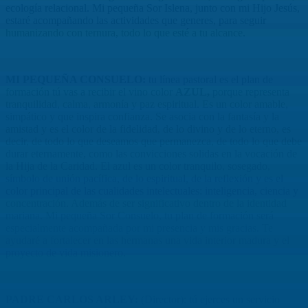
ecología relacional. Mi pequeña Sor Islena, junto con mi Hijo Jesús,
estaré acompañando las actividades que generes, para seguir
humanizando con ternura, todo lo que esté a tu alcance.
MI PEQUEÑA CONSUELO:
tu línea pastoral es el plan de
formación tú vas a recibir el vino color
AZUL,
porque representa
tranquilidad, calma, armonía y paz espiritual. Es un color amable,
simpático y que inspira confianza. Se asocia con la fantasía y la
amistad y es el color de la fidelidad, de lo divino y de lo eterno, es
decir, de todo lo que deseamos que permanezca, de todo lo que debe
durar eternamente, como las convicciones solidas en la vocación de
la Hija de la Caridad. El azul es un color tranquilo, sosegado,
símbolo de unión pacífica, de lo espiritual, de la reflexión y es el
color principal de las cualidades intelectuales: inteligencia, ciencia y
concentración. Además de ser significativo dentro de la identidad
mariana. Mi pequeña Sor Consuelo, tu plan de formación será
especialmente acompañada por mi presencia y mis gracias. Te
ayudaré a fortalecer en las hermanas una vida interior madura y el
proyecto de vida misionero.
PADRE CARLOS ARLEY:
(Director): tú ejerces un servicio