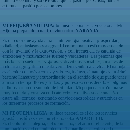
familia vicentina y sobre todo a que la pasión por Cristo, nutra y
estimule la pasión por los pobres.
MI PEQUEÑA YOLIMA:
tu línea pastoral es la vocacional. Mi
Hijo ha preparado para ti, el vino color
NARANJA
Es un color que ayuda a transmitir energía positiva, prosperidad,
vitalidad, entusiasmo y alegría. El color naranja está muy asociado
con la juventud y la extroversión, y con frecuencia es garantía de
emociones y motivaciones fuertes y verdaderas. Las personas que
más lo usan suelen ser vigorosas, divertidas, sociables, amantes de
todo lo alegre y de lo que da verdadero sentido a la vida. El naranja
es el color con más aromas y sabores, incluso, el naranjo es un árbol
bastante llamativo y extraordinario, en el sentido de que puede tener
al mismo tiempo flores y frutos, y por eso es considerado en algunas
culturas, como un símbolo de fertilidad. Mi pequeña sor Yolima sé
muy fecunda y creativa en la atracción y cultivo vocacional. Yo
estaré allí, contigo, generando convicciones sólidas y atractivas en
los diferentes procesos de formación.
MI PEQUEÑA LIGIA:
tu línea pastoral es el de los servicios
apostólicos tú vas a recibir el vino color
AMARILLO.
Es el color de la alegría, del optimismo, del ánimo reluciente, de la
iluminación y del entendimiento. El amarillo es el color de la