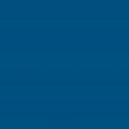
POSESIÓN NUEVO CONSEJO 2018»
Monica del socorro Castro Ocaña
dice:
agosto 19, 2021 a las 8:13 pm
Buenas noches querida y recordada hermana: Flor
Marina.
Un cordial y cariñoso saludo.
Deseo saber si usted trabajo en la ciudad de pasto, en la
fundación hospital San Pedro.
Hermana es muy importante para mí.
Mil gracias por su colaboración
Una feliz noche en la bendición de Dios Todopoderoso