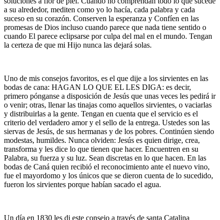
soluciones a flor de piel. Cuando no comprendan todo lo que sucede
a su alrededor, mediten como yo lo hacía, cada palabra y cada
suceso en su corazón. Conserven la esperanza y Confíen en las
promesas de Dios incluso cuando parece que nada tiene sentido o
cuando El parece eclipsarse por culpa del mal en el mundo. Tengan
la certeza de que mi Hijo nunca las dejará solas.
Uno de mis consejos favoritos, es el que dije a los sirvientes en las
bodas de cana: HAGAN LO QUE EL LES DIGA: es decir,
primero pónganse a disposición de Jesús que unas veces les pedirá ir
o venir; otras, llenar las tinajas como aquellos sirvientes, o vaciarlas
y distribuirlas a la gente. Tengan en cuenta que el servicio es el
criterio del verdadero amor y el sello de la entrega. Ustedes son las
siervas de Jesús, de sus hermanas y de los pobres. Continúen siendo
modestas, humildes. Nunca olviden: Jesús es quien dirige, crea,
transforma y les dice lo que tienen que hacer. Encuentren en su
Palabra, su fuerza y su luz. Sean discretas en lo que hacen. En las
bodas de Caná quien recibió el reconocimiento ante el nuevo vino,
fue el mayordomo y los únicos que se dieron cuenta de lo sucedido,
fueron los sirvientes porque habían sacado el agua.
Un día en 1830 les di este consejo a través de santa Catalina