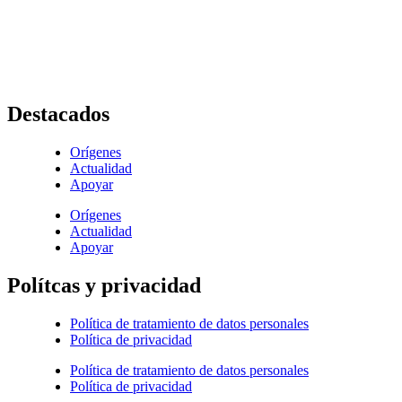
Av. Roosevelt No. 29 – 71
+ (572) 556 66 69
(572) 556 66 71
E-Mail :
comunicaciones@hijasdelacaridadcali.org.co
Cali, Valle,
Colombia
, Sur América
Destacados
Orígenes
Actualidad
Apoyar
Orígenes
Actualidad
Apoyar
Polítcas y privacidad
Política de tratamiento de datos personales
Política de privacidad
Política de tratamiento de datos personales
Política de privacidad