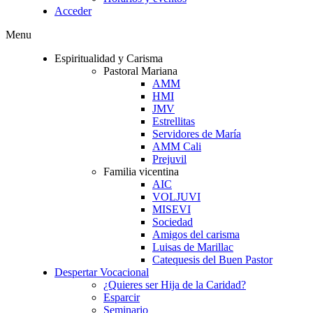
Acceder
Menu
Espiritualidad y Carisma
Pastoral Mariana
AMM
HMI
JMV
Estrellitas
Servidores de María
AMM Cali
Prejuvil
Familia vicentina
AIC
VOLJUVI
MISEVI
Sociedad
Amigos del carisma
Luisas de Marillac
Catequesis del Buen Pastor
Despertar Vocacional
¿Quieres ser Hija de la Caridad?
Esparcir
Seminario