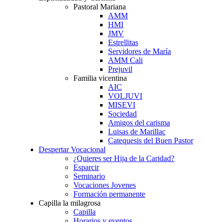
Pastoral Mariana
AMM
HMI
JMV
Estrellitas
Servidores de María
AMM Cali
Prejuvil
Familia vicentina
AIC
VOLJUVI
MISEVI
Sociedad
Amigos del carisma
Luisas de Marillac
Catequesis del Buen Pastor
Despertar Vocacional
¿Quieres ser Hija de la Caridad?
Esparcir
Seminario
Vocaciones Jovenes
Formación permanente
Capilla la milagrosa
Capilla
Horarios y eventos