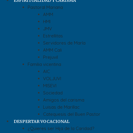
ESPIRITUALIDAD Y CARISMA
Pastoral Mariana
AMM
HMI
JMV
Estrellitas
Servidores de María
AMM Cali
Prejuvil
Familia vicentina
AIC
VOLJUVI
MISEVI
Sociedad
Amigos del carisma
Luisas de Marillac
Catequesis del Buen Pastor
DESPERTAR VOCACIONAL
¿Quieres ser Hija de la Caridad?