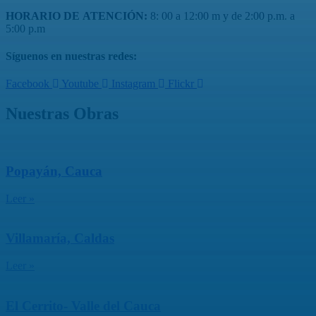
HORARIO DE ATENCIÓN:
8: 00 a 12:00 m y de 2:00 p.m. a
5:00 p.m
Síguenos en nuestras redes:
Facebook
Youtube
Instagram
Flickr
Nuestras Obras
Popayán, Cauca
Leer »
Villamaría, Caldas
Leer »
El Cerrito- Valle del Cauca