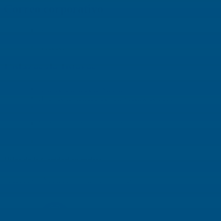
Correo corporativo
Acceder
Acceder
Enlaces de Interés
Congregación de la Misión
Hijas de la Caridad de San Vicente de Paúl
Familia Vicenciana
Congregación de la Misión
Hijas de la Caridad de San Vicente de Paúl
Familia Vicenciana
Hijas de la Caridad en redes:
Facebook
Youtube
Instagram
Flickr
© 2019 Hijas de la Caridad | Con el respaldo de
Almirante
Marketing Digital