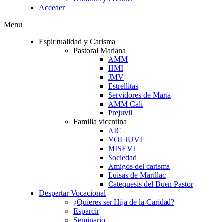
Acceder
Menu
Espiritualidad y Carisma
Pastoral Mariana
AMM
HMI
JMV
Estrellitas
Servidores de María
AMM Cali
Prejuvil
Familia vicentina
AIC
VOLJUVI
MISEVI
Sociedad
Amigos del carisma
Luisas de Marillac
Catequesis del Buen Pastor
Despertar Vocacional
¿Quieres ser Hija de la Caridad?
Esparcir
Seminario