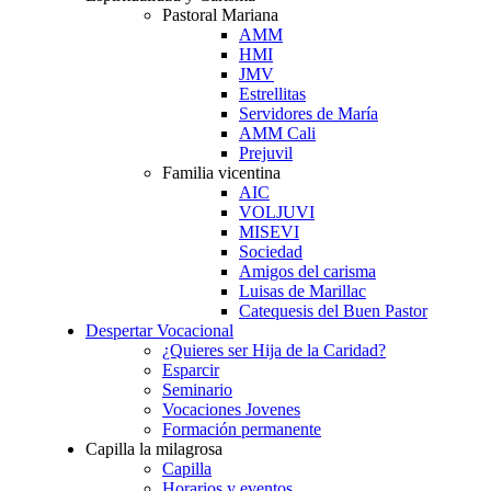
Pastoral Mariana
AMM
HMI
JMV
Estrellitas
Servidores de María
AMM Cali
Prejuvil
Familia vicentina
AIC
VOLJUVI
MISEVI
Sociedad
Amigos del carisma
Luisas de Marillac
Catequesis del Buen Pastor
Despertar Vocacional
¿Quieres ser Hija de la Caridad?
Esparcir
Seminario
Vocaciones Jovenes
Formación permanente
Capilla la milagrosa
Capilla
Horarios y eventos