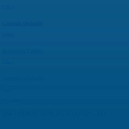
Leer »
Circasia Quindio
Leer »
Aranzazu Caldas
Leer »
Armenia Quindío
Leer »
Eventos
INFORMACIÓN DE CONTACTO
Capilla de Nuestra Señora de la Medalla Milagrosa