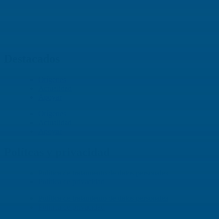
Av. Roosevelt No. 29 – 71
+ (572) 556 66 69
(572) 556 66 71
E-Mail :
comunicaciones@hijasdelacaridadcali.org.co
Cali, Valle,
Colombia
, Sur América
Destacados
Orígenes
Actualidad
Apoyar
Orígenes
Actualidad
Apoyar
Polítcas y privacidad
Política de tratamiento de datos personales
Política de privacidad
Política de tratamiento de datos personales
Política de privacidad