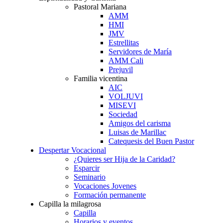
Pastoral Mariana
AMM
HMI
JMV
Estrellitas
Servidores de María
AMM Cali
Prejuvil
Familia vicentina
AIC
VOLJUVI
MISEVI
Sociedad
Amigos del carisma
Luisas de Marillac
Catequesis del Buen Pastor
Despertar Vocacional
¿Quieres ser Hija de la Caridad?
Esparcir
Seminario
Vocaciones Jovenes
Formación permanente
Capilla la milagrosa
Capilla
Horarios y eventos