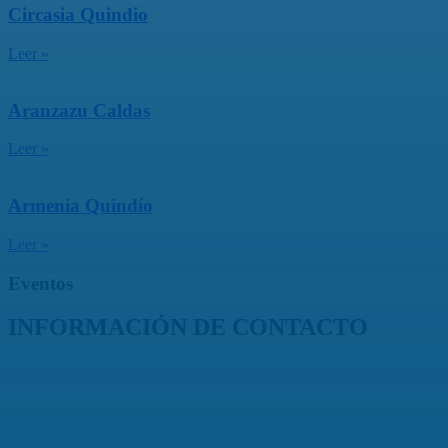
Circasia Quindio
Leer »
Aranzazu Caldas
Leer »
Armenia Quindío
Leer »
Eventos
INFORMACIÓN DE CONTACTO
Capilla de Nuestra Señora de la Medalla Milagrosa
Av. Roosevelt No. 29 – 71
+ (572) 556 66 69
(572) 556 66 71
E-Mail :
comunicaciones@hijasdelacaridadcali.org.co