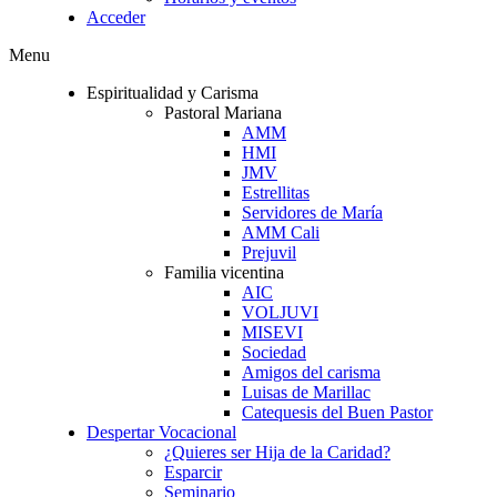
Acceder
Menu
Espiritualidad y Carisma
Pastoral Mariana
AMM
HMI
JMV
Estrellitas
Servidores de María
AMM Cali
Prejuvil
Familia vicentina
AIC
VOLJUVI
MISEVI
Sociedad
Amigos del carisma
Luisas de Marillac
Catequesis del Buen Pastor
Despertar Vocacional
¿Quieres ser Hija de la Caridad?
Esparcir
Seminario