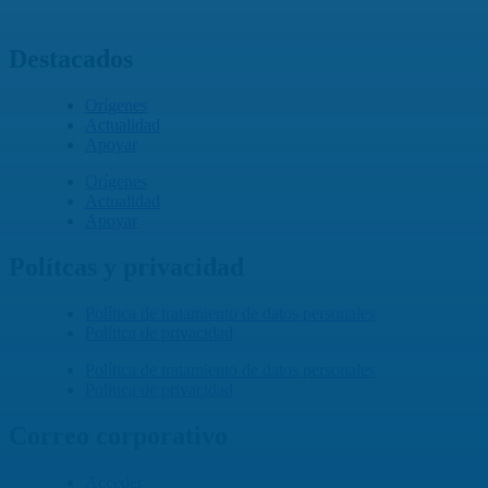
Cali, Valle,
Colombia
, Sur América
Destacados
Orígenes
Actualidad
Apoyar
Orígenes
Actualidad
Apoyar
Polítcas y privacidad
Política de tratamiento de datos personales
Política de privacidad
Política de tratamiento de datos personales
Política de privacidad
Correo corporativo
Acceder