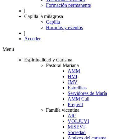
Formación permanente
|
Capilla la milagrosa
Capilla
Horarios y eventos
|
Acceder
Menu
Espiritualidad y Carisma
Pastoral Mariana
AMM
HMI
JMV
Estrellitas
Servidores de María
AMM Cali
Prejuvil
Familia vicentina
AIC
VOLJUVI
MISEVI
Sociedad
Amigos del carisma