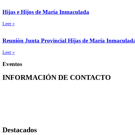
Hijas e Hijos de María Inmaculada
Leer »
Reunión Junta Provincial Hijas de María Inmaculad
Leer »
Eventos
INFORMACIÓN DE CONTACTO
Capilla de Nuestra Señora de la Medalla Milagrosa
Av. Roosevelt No. 29 – 71
+ (572) 556 66 69
(572) 556 66 71
E-Mail :
comunicaciones@hijasdelacaridadcali.org.co
Cali, Valle,
Colombia
, Sur América
Destacados