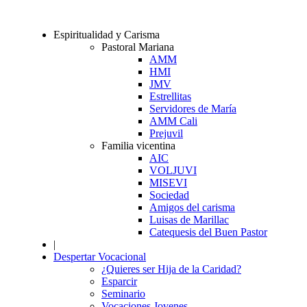
Espiritualidad y Carisma
Pastoral Mariana
AMM
HMI
JMV
Estrellitas
Servidores de María
AMM Cali
Prejuvil
Familia vicentina
AIC
VOLJUVI
MISEVI
Sociedad
Amigos del carisma
Luisas de Marillac
Catequesis del Buen Pastor
|
Despertar Vocacional
¿Quieres ser Hija de la Caridad?
Esparcir
Seminario
Vocaciones Jovenes