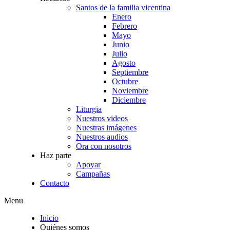
Santos de la familia vicentina
Enero
Febrero
Mayo
Junio
Julio
Agosto
Septiembre
Octubre
Noviembre
Diciembre
Liturgia
Nuestros videos
Nuestras imágenes
Nuestros audios
Ora con nosotros
Haz parte
Apoyar
Campañas
Contacto
Menu
Inicio
Quiénes somos