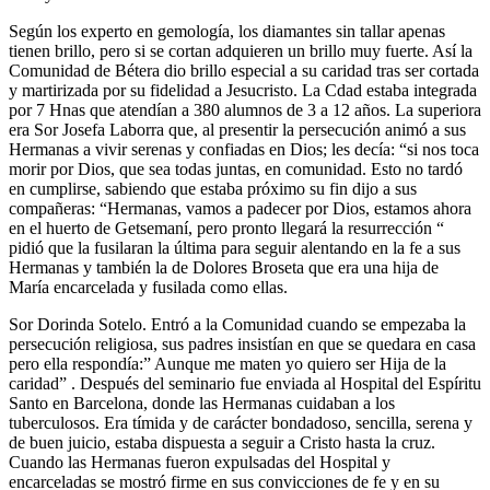
Según los experto en gemología, los diamantes sin tallar apenas
tienen brillo, pero si se cortan adquieren un brillo muy fuerte. Así la
Comunidad de Bétera dio brillo especial a su caridad tras ser cortada
y martirizada por su fidelidad a Jesucristo. La Cdad estaba integrada
por 7 Hnas que atendían a 380 alumnos de 3 a 12 años. La superiora
era Sor Josefa Laborra que, al presentir la persecución animó a sus
Hermanas a vivir serenas y confiadas en Dios; les decía: “si nos toca
morir por Dios, que sea todas juntas, en comunidad. Esto no tardó
en cumplirse, sabiendo que estaba próximo su fin dijo a sus
compañeras: “Hermanas, vamos a padecer por Dios, estamos ahora
en el huerto de Getsemaní, pero pronto llegará la resurrección “
pidió que la fusilaran la última para seguir alentando en la fe a sus
Hermanas y también la de Dolores Broseta que era una hija de
María encarcelada y fusilada como ellas.
Sor Dorinda Sotelo. Entró a la Comunidad cuando se empezaba la
persecución religiosa, sus padres insistían en que se quedara en casa
pero ella respondía:” Aunque me maten yo quiero ser Hija de la
caridad” . Después del seminario fue enviada al Hospital del Espíritu
Santo en Barcelona, donde las Hermanas cuidaban a los
tuberculosos. Era tímida y de carácter bondadoso, sencilla, serena y
de buen juicio, estaba dispuesta a seguir a Cristo hasta la cruz.
Cuando las Hermanas fueron expulsadas del Hospital y
encarceladas se mostró firme en sus convicciones de fe y en su