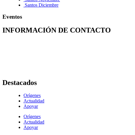
Santos Diciembre
Eventos
INFORMACIÓN DE CONTACTO
Capilla de Nuestra Señora de la Medalla Milagrosa
Av. Roosevelt No. 29 – 71
+ (572) 556 66 69
(572) 556 66 71
E-Mail :
comunicaciones@hijasdelacaridadcali.org.co
Cali, Valle,
Colombia
, Sur América
Destacados
Orígenes
Actualidad
Apoyar
Orígenes
Actualidad
Apoyar