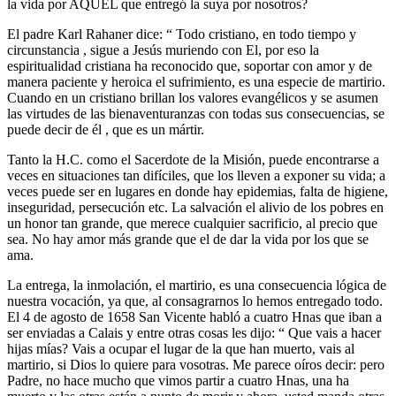
la vida por AQUEL que entregó la suya por nosotros?
El padre Karl Rahaner dice: “ Todo cristiano, en todo tiempo y
circunstancia , sigue a Jesús muriendo con El, por eso la
espiritualidad cristiana ha reconocido que, soportar con amor y de
manera paciente y heroica el sufrimiento, es una especie de martirio.
Cuando en un cristiano brillan los valores evangélicos y se asumen
las virtudes de las bienaventuranzas con todas sus consecuencias, se
puede decir de él , que es un mártir.
Tanto la H.C. como el Sacerdote de la Misión, puede encontrarse a
veces en situaciones tan difíciles, que los lleven a exponer su vida; a
veces puede ser en lugares en donde hay epidemias, falta de higiene,
inseguridad, persecución etc. La salvación el alivio de los pobres en
un honor tan grande, que merece cualquier sacrificio, al precio que
sea. No hay amor más grande que el de dar la vida por los que se
ama.
La entrega, la inmolación, el martirio, es una consecuencia lógica de
nuestra vocación, ya que, al consagrarnos lo hemos entregado todo.
El 4 de agosto de 1658 San Vicente habló a cuatro Hnas que iban a
ser enviadas a Calais y entre otras cosas les dijo: “ Que vais a hacer
hijas mías? Vais a ocupar el lugar de la que han muerto, vais al
martirio, si Dios lo quiere para vosotras. Me parece oíros decir: pero
Padre, no hace mucho que vimos partir a cuatro Hnas, una ha