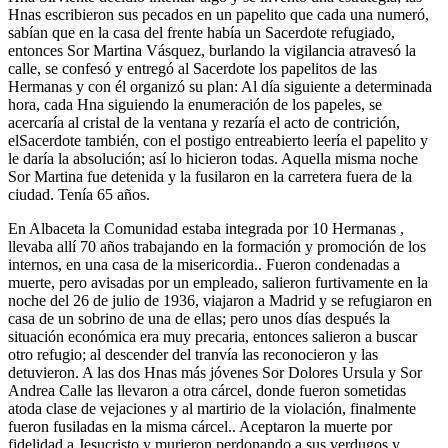
Hnas escribieron sus pecados en un papelito que cada una numeró,
sabían que en la casa del frente había un Sacerdote refugiado,
entonces Sor Martina Vásquez, burlando la vigilancia atravesó la
calle, se confesó y entregó al Sacerdote los papelitos de las
Hermanas y con él organizó su plan: Al día siguiente a determinada
hora, cada Hna siguiendo la enumeración de los papeles, se
acercaría al cristal de la ventana y rezaría el acto de contrición,
elSacerdote también, con el postigo entreabierto leería el papelito y
le daría la absolución; así lo hicieron todas. Aquella misma noche
Sor Martina fue detenida y la fusilaron en la carretera fuera de la
ciudad. Tenía 65 años.
En Albaceta la Comunidad estaba integrada por 10 Hermanas ,
llevaba allí 70 años trabajando en la formación y promoción de los
internos, en una casa de la misericordia.. Fueron condenadas a
muerte, pero avisadas por un empleado, salieron furtivamente en la
noche del 26 de julio de 1936, viajaron a Madrid y se refugiaron en
casa de un sobrino de una de ellas; pero unos días después la
situación económica era muy precaria, entonces salieron a buscar
otro refugio; al descender del tranvía las reconocieron y las
detuvieron. A las dos Hnas más jóvenes Sor Dolores Ursula y Sor
Andrea Calle las llevaron a otra cárcel, donde fueron sometidas
atoda clase de vejaciones y al martirio de la violación, finalmente
fueron fusiladas en la misma cárcel.. Aceptaron la muerte por
fidelidad a Jesucristo y murieron perdonando a sus verdugos y