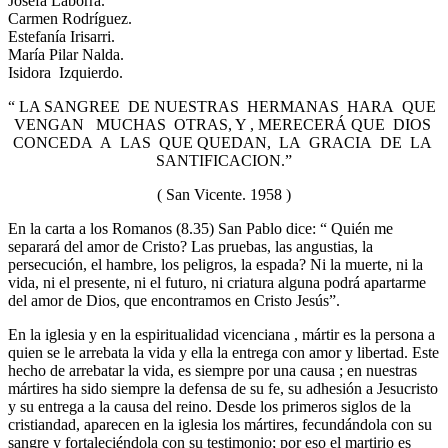
Josefa Laborra.
Carmen Rodríguez.
Estefanía Irisarri.
María Pilar Nalda.
Isidora Izquierdo.
“ LA SANGREE DE NUESTRAS HERMANAS HARA QUE
VENGAN MUCHAS OTRAS, Y , MERECERÁ QUE DIOS
CONCEDA A LAS QUE QUEDAN, LA GRACIA DE LA
SANTIFICACION.”
( San Vicente. 1958 )
En la carta a los Romanos (8.35) San Pablo dice: “ Quién me
separará del amor de Cristo? Las pruebas, las angustias, la
persecución, el hambre, los peligros, la espada? Ni la muerte, ni la
vida, ni el presente, ni el futuro, ni criatura alguna podrá apartarme
del amor de Dios, que encontramos en Cristo Jesús”.
En la iglesia y en la espiritualidad vicenciana , mártir es la persona a
quien se le arrebata la vida y ella la entrega con amor y libertad. Este
hecho de arrebatar la vida, es siempre por una causa ; en nuestras
mártires ha sido siempre la defensa de su fe, su adhesión a Jesucristo
y su entrega a la causa del reino. Desde los primeros siglos de la
cristiandad, aparecen en la iglesia los mártires, fecundándola con su
sangre y fortaleciéndola con su testimonio; por eso el martirio es