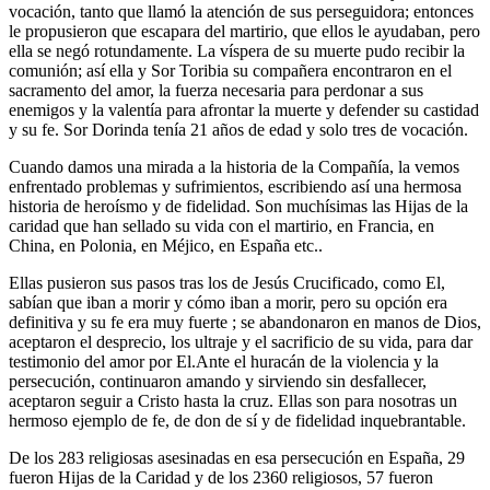
vocación, tanto que llamó la atención de sus perseguidora; entonces
le propusieron que escapara del martirio, que ellos le ayudaban, pero
ella se negó rotundamente. La víspera de su muerte pudo recibir la
comunión; así ella y Sor Toribia su compañera encontraron en el
sacramento del amor, la fuerza necesaria para perdonar a sus
enemigos y la valentía para afrontar la muerte y defender su castidad
y su fe. Sor Dorinda tenía 21 años de edad y solo tres de vocación.
Cuando damos una mirada a la historia de la Compañía, la vemos
enfrentado problemas y sufrimientos, escribiendo así una hermosa
historia de heroísmo y de fidelidad. Son muchísimas las Hijas de la
caridad que han sellado su vida con el martirio, en Francia, en
China, en Polonia, en Méjico, en España etc..
Ellas pusieron sus pasos tras los de Jesús Crucificado, como El,
sabían que iban a morir y cómo iban a morir, pero su opción era
definitiva y su fe era muy fuerte ; se abandonaron en manos de Dios,
aceptaron el desprecio, los ultraje y el sacrificio de su vida, para dar
testimonio del amor por El.Ante el huracán de la violencia y la
persecución, continuaron amando y sirviendo sin desfallecer,
aceptaron seguir a Cristo hasta la cruz. Ellas son para nosotras un
hermoso ejemplo de fe, de don de sí y de fidelidad inquebrantable.
De los 283 religiosas asesinadas en esa persecución en España, 29
fueron Hijas de la Caridad y de los 2360 religiosos, 57 fueron