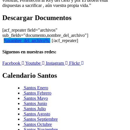
vosotras; Pertenecéis al Rey del cielo y por El debéis estar
dispuestas a sacrificar , aún vuestra propia vida.”
Descargar Documentos
[acf_repeater field="archivos"
sub_fields="documento,nombre_del_archivo"]
%nombre_del_archivo%
[/acf_repeater]
Síguenos en nuestras redes:
Facebook
Youtube
Instagram
Flickr
Calendario Santos
Santos Enero
Santos Febrero
Santos Mayo
Santos Junio
Santos Julio
Santos Agosto
Santos Septiembre
Santos Octubre
Santos Noviembre