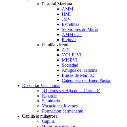
Pastoral Mariana
AMM
HMI
JMV
Estrellitas
Servidores de María
AMM Cali
Prejuvil
Familia vicentina
AIC
VOLJUVI
MISEVI
Sociedad
Amigos del carisma
Luisas de Marillac
Catequesis del Buen Pastor
Despertar Vocacional
¿Quieres ser Hija de la Caridad?
Esparcir
Seminario
Vocaciones Jovenes
Formación permanente
Capilla la milagrosa
Capilla
Horarios y eventos