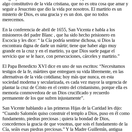
algo constitutivo de la vida cristiana, que no es otra cosa que amar y
seguir a Jesucristo que dio la vida por nosotros. El martirio es un
misterio de Dios, es una gracia y es un don. que no todos
merecemos.
En la conferencia de abril de 1655, San Vicenta e habla a los
misioneros del padre Blanc , que ha sido hecho prisionero en
Escocia y les dice: “ la Cía podría sentirse dichosa, si Dios la
encontrara digna de darle un mártir; tiene que haber algo muy
grande en la cruz y en el martirio, ya que Dios suele pagar el
servicio que se le hace, con persecuciones, cárceles y martirio.”
El Papa Benedicto XVI dice en uno de sus escritos: “Necesitamos
testigos de la fe, mártires que entreguen su vida libremente, en las
alternativas de la vida cotidiana; hoy más que nunca, en esta
sociedad moderna y secularizada, es cada vez mayor la urgencia de
plantar la cruz de Cristo en el centro del cristianismo, porque ella es
memoria conmovedora de un Dios crucificado y recuerdo
permanente de los que sufren injustamente”.
San Vicente hablando a las primeras Hijas de la Caridad les dijo:
“Cuando Salomón quiso construir el templo a Dios, puso en él como
fundamento, piedras preciosas ; quiera la bondad de Dios,
concedernos la gracia de que vosotras, que sois el fundamento de la
Cía, seáis esas piedras preciosas.” Y la Madre Guillemín, antigua