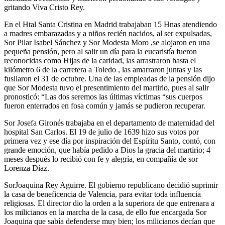
gritando Viva Cristo Rey.
En el Htal Santa Cristina en Madrid trabajaban 15 Hnas atendiendo
a madres embarazadas y a niños recién nacidos, al ser expulsadas,
Sor Pilar Isabel Sánchez y Sor Modesta Moro ,se alojaron en una
pequeña pensión, pero al salir un día para la eucaristía fueron
reconocidas como Hijas de la caridad, las arrastraron hasta el
kilómetro 6 de la carretera a Toledo , las amarraron juntas y las
fusilaron el 31 de octubre. Una de las empleadas de la pensión dijo
que Sor Modesta tuvo el presentimiento del martirio, pues al salir
pronosticó: “Las dos seremos las últimas víctimas “sus cuerpos
fueron enterrados en fosa común y jamás se pudieron recuperar.
Sor Josefa Gironés trabajaba en el departamento de maternidad del
hospital San Carlos. El 19 de julio de 1639 hizo sus votos por
primera vez y ese día por inspiración del Espíritu Santo, contó, con
grande emoción, que había pedido a Dios la gracia del martirio; 4
meses después lo recibió con fe y alegría, en compañía de sor
Lorenza Díaz.
SorJoaquina Rey Aguirre. El gobierno republicano decidió suprimir
la casa de beneficencia de Valencia, para evitar toda influencia
religiosas. El director dio la orden a la superiora de que entrenara a
los milicianos en la marcha de la casa, de ello fue encargada Sor
Joaquina que sabía defenderse muy bien; los milicianos decían que