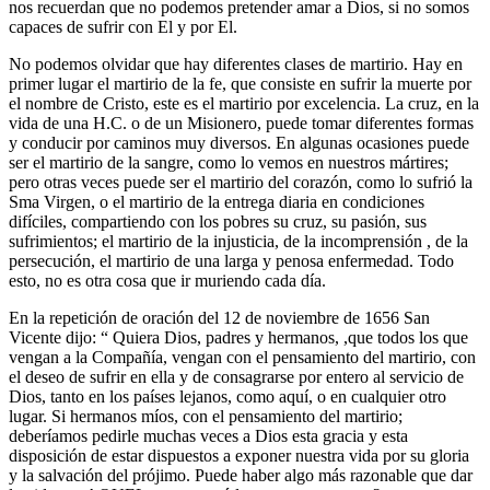
nos recuerdan que no podemos pretender amar a Dios, si no somos
capaces de sufrir con El y por El.
No podemos olvidar que hay diferentes clases de martirio. Hay en
primer lugar el martirio de la fe, que consiste en sufrir la muerte por
el nombre de Cristo, este es el martirio por excelencia. La cruz, en la
vida de una H.C. o de un Misionero, puede tomar diferentes formas
y conducir por caminos muy diversos. En algunas ocasiones puede
ser el martirio de la sangre, como lo vemos en nuestros mártires;
pero otras veces puede ser el martirio del corazón, como lo sufrió la
Sma Virgen, o el martirio de la entrega diaria en condiciones
difíciles, compartiendo con los pobres su cruz, su pasión, sus
sufrimientos; el martirio de la injusticia, de la incomprensión , de la
persecución, el martirio de una larga y penosa enfermedad. Todo
esto, no es otra cosa que ir muriendo cada día.
En la repetición de oración del 12 de noviembre de 1656 San
Vicente dijo: “ Quiera Dios, padres y hermanos, ,que todos los que
vengan a la Compañía, vengan con el pensamiento del martirio, con
el deseo de sufrir en ella y de consagrarse por entero al servicio de
Dios, tanto en los países lejanos, como aquí, o en cualquier otro
lugar. Si hermanos míos, con el pensamiento del martirio;
deberíamos pedirle muchas veces a Dios esta gracia y esta
disposición de estar dispuestos a exponer nuestra vida por su gloria
y la salvación del prójimo. Puede haber algo más razonable que dar