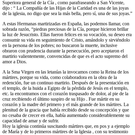
Superiora general de la Cía , como parafraseando a San Vicente,
dijo : “ La Compañía de las Hijas de la Caridad es una de las joyas
de la iglesia, no digo que sea la más bella, pero sí, una de sus joyas.”
A estas Hermanas martirizadas en España, las podemos llamar, con
sobrada razón, “piedras preciosas de la Cía, porque hicieron brillar
la luz de Jesucristo. Ellas fueron felices en su vocación, su deseo era
consumir su vida en seguimiento de Cristo, amándolo y sirviéndolo
en la persona de los pobres; no buscaron la muerte, inclusive
obraron con prudencia durante la persecución, pero aceptaron el
martirio valientemente, convencidas de que es el acto supremo del
amor a Dios.
A la Sma Virgen en las letanías la invocamos como la Reina de los
mártires, porque su vida, como colaboradora en la obra de la
redención, fue un continuo martirio. Después de la presentación en
el templo, de la huida a Egipto de la pérdida de Jesús en el templo,
etc. la encontramos con el corazón traspasado de dolor, al pie de la
cruz recibiendo el último suspiro de su Hijo . Fue mártir en su
corazón y la madre del primero y el más grande de los mártires. La
plenitud de la gracia que había recibido desde su concepción y que
no cesaba de crecer en ella, había aumentado considerablemente su
capacidad de amar y de sufrir.
Hoy la iglesia continúa suscitando mártires que, en pos y a ejemplo
de María y de lo primeros mártires de la Iglesia , con su testimonio