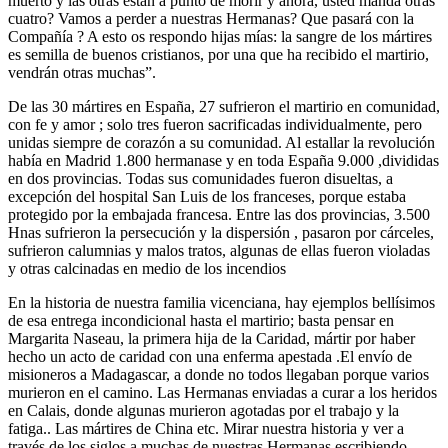
muerto y las otras están a punto de morir y ahora, usted manda otras
cuatro? Vamos a perder a nuestras Hermanas? Que pasará con la
Compañía ? A esto os respondo hijas mías: la sangre de los mártires
es semilla de buenos cristianos, por una que ha recibido el martirio,
vendrán otras muchas”.
De las 30 mártires en España, 27 sufrieron el martirio en comunidad,
con fe y amor ; solo tres fueron sacrificadas individualmente, pero
unidas siempre de corazón a su comunidad. Al estallar la revolución
había en Madrid 1.800 hermanase y en toda España 9.000 ,divididas
en dos provincias. Todas sus comunidades fueron disueltas, a
excepción del hospital San Luis de los franceses, porque estaba
protegido por la embajada francesa. Entre las dos provincias, 3.500
Hnas sufrieron la persecución y la dispersión , pasaron por cárceles,
sufrieron calumnias y malos tratos, algunas de ellas fueron violadas
y otras calcinadas en medio de los incendios
En la historia de nuestra familia vicenciana, hay ejemplos bellísimos
de esa entrega incondicional hasta el martirio; basta pensar en
Margarita Naseau, la primera hija de la Caridad, mártir por haber
hecho un acto de caridad con una enferma apestada .El envío de
misioneros a Madagascar, a donde no todos llegaban porque varios
murieron en el camino. Las Hermanas enviadas a curar a los heridos
en Calais, donde algunas murieron agotadas por el trabajo y la
fatiga.. Las mártires de China etc. Mirar nuestra historia y ver a
través de los siglos a muchas de nuestras Hermanas escribiendo