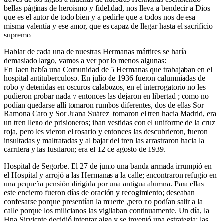
bellas páginas de heroísmo y fidelidad, nos lleva a bendecir a Dios
que es el autor de todo bien y a pedirle que a todos nos de esa
misma valentía y ese amor, que es capaz de llegar hasta el sacrificio
supremo.
Hablar de cada una de nuestras Hermanas mártires se haría
demasiado largo, vamos a ver por lo menos algunas:
En Jaen había una Comunidad de 5 Hermanas que trabajaban en el
hospital antituberculoso. En julio de 1936 fueron calumniadas de
robo y detenidas en oscuros calabozos, en el interrogatorio no les
pudieron probar nada y entonces las dejaron en libertad ; como no
podían quedarse allí tomaron rumbos diferentes, dos de ellas Sor
Ramona Caro y Sor Juana Suárez, tomaron el tren hacia Madrid, era
un tren lleno de prisioneros; iban vestidas con el uniforme de la cruz
roja, pero les vieron el rosario y entonces las descubrieron, fueron
insultadas y maltratadas y al bajar del tren las arrastraron hacia la
carrilera y las fusilaron; era el 12 de agosto de 1939.
Hospital de Segorbe. El 27 de junio una banda armada irrumpió en
el Hospital y arrojó a las Hermanas a la calle; encontraron refugio en
una pequeña pensión dirigida por una antigua alumna. Para ellas
este encierro fueron días de oración y recogimiento; deseaban
confesarse porque presentían la muerte ,pero no podían salir a la
calle porque los milicianos las vigilaban continuamente. Un día, la
Hna Sirviente decidió intentar algo y se inventó una estrategia; las