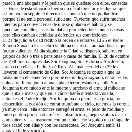
parecía una abogada y le pedían que se quedase con ellos, cansadas
las Hnas de esta situación fueron un día al director y le dijeron que
así no podían seguir, el director les contestó que no podían irse
porque él no tenía personal suficiente. Tuvieron que sufrir muchos
intentos para convencerlas de que se quitaran el hábito y se
quedaran con ellos, las estimulaban prometiéndoles muchas cosas
pero ellas estaban decididas a defender sus convicciones.
El 21 de julio la Cdad recibió la orden de retirarse. El 25 el Padre
Ramón Sanacho les celebró la última eucaristía, animándolas a que
fueran valientes. Al día siguiente la Cdad se dispersó, salieron en
grupos de dos ó tres a pensiones o casas de familia. El 28 de octubre
de 1936 fueron apresadas Sor Joaquina, Sor Vctoria y Sor Josefa,
estaba con ellas el Padre José Ruiz. Al amanecer del día 29 los
llevaron al cementerio de Gilet. Sor Joaquina se opuso a que las
fusilaran en el cementerio porque era un lugar sagrado, entonces las
colocaron fuera, junto a una tapia exterior; estando ya allí, Sor
Joaquina tuvo miedo ante la muerte y arrebató el arma al miliciano
que la iba a matar y que en la cárcel había intentado violarla;
entonces el Padre le dijo: Sor Joaquina no pierda esta gracia, no
desperdicie la ocasión de entrar triunfante al cielo, tenemos la corona
ya muy cerca ; ella entonces entregó el arma, se puso de rodillas y
pidió perdón por su cobardía y la absolución , luego se abrazó a su
compañera y las amarraron con un cable; acto seguido una ráfaga de
tiros acabó con ellas y con los sacerdotes. Sor Joaquina tenía 41
años y 10 de vocación.