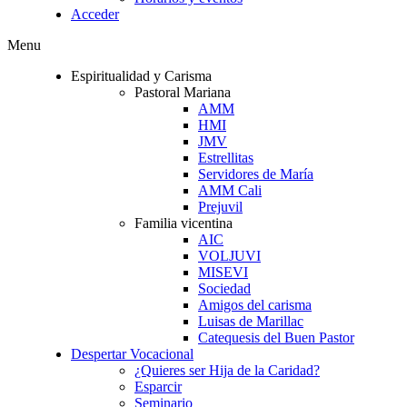
Acceder
Menu
Espiritualidad y Carisma
Pastoral Mariana
AMM
HMI
JMV
Estrellitas
Servidores de María
AMM Cali
Prejuvil
Familia vicentina
AIC
VOLJUVI
MISEVI
Sociedad
Amigos del carisma
Luisas de Marillac
Catequesis del Buen Pastor
Despertar Vocacional
¿Quieres ser Hija de la Caridad?
Esparcir
Seminario