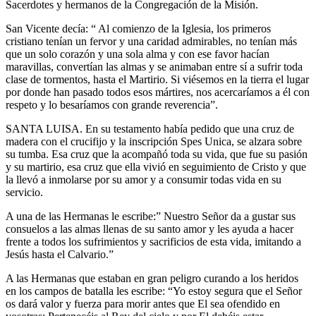
Sacerdotes y hermanos de la Congregación de la Misión.
San Vicente decía: “ Al comienzo de la Iglesia, los primeros
cristiano tenían un fervor y una caridad admirables, no tenían más
que un solo corazón y una sola alma y con ese favor hacían
maravillas, convertían las almas y se animaban entre sí a sufrir toda
clase de tormentos, hasta el Martirio. Si viésemos en la tierra el lugar
por donde han pasado todos esos mártires, nos acercaríamos a él con
respeto y lo besaríamos con grande reverencia”.
SANTA LUISA. En su testamento había pedido que una cruz de
madera con el crucifijo y la inscripción Spes Unica, se alzara sobre
su tumba. Esa cruz que la acompañó toda su vida, que fue su pasión
y su martirio, esa cruz que ella vivió en seguimiento de Cristo y que
la llevó a inmolarse por su amor y a consumir todas vida en su
servicio.
A una de las Hermanas le escribe:” Nuestro Señor da a gustar sus
consuelos a las almas llenas de su santo amor y les ayuda a hacer
frente a todos los sufrimientos y sacrificios de esta vida, imitando a
Jesús hasta el Calvario.”
A las Hermanas que estaban en gran peligro curando a los heridos
en los campos de batalla les escribe: “Yo estoy segura que el Señor
os dará valor y fuerza para morir antes que El sea ofendido en