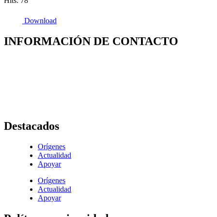
Hits: 78
Download
INFORMACIÓN DE CONTACTO
Capilla de Nuestra Señora de la Medalla Milagrosa
Av. Roosevelt No. 29 – 71
+ (572) 556 66 69
(572) 556 66 71
E-Mail :
comunicaciones@hijasdelacaridadcali.org.co
Cali, Valle,
Colombia
, Sur América
Destacados
Orígenes
Actualidad
Apoyar
Orígenes
Actualidad
Apoyar