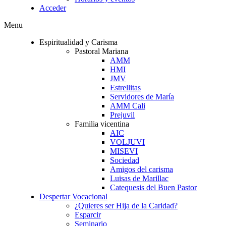
Acceder
Menu
Espiritualidad y Carisma
Pastoral Mariana
AMM
HMI
JMV
Estrellitas
Servidores de María
AMM Cali
Prejuvil
Familia vicentina
AIC
VOLJUVI
MISEVI
Sociedad
Amigos del carisma
Luisas de Marillac
Catequesis del Buen Pastor
Despertar Vocacional
¿Quieres ser Hija de la Caridad?
Esparcir
Seminario