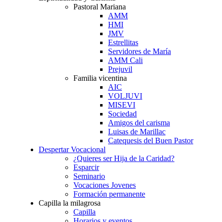
Pastoral Mariana
AMM
HMI
JMV
Estrellitas
Servidores de María
AMM Cali
Prejuvil
Familia vicentina
AIC
VOLJUVI
MISEVI
Sociedad
Amigos del carisma
Luisas de Marillac
Catequesis del Buen Pastor
Despertar Vocacional
¿Quieres ser Hija de la Caridad?
Esparcir
Seminario
Vocaciones Jovenes
Formación permanente
Capilla la milagrosa
Capilla
Horarios y eventos