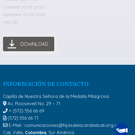
Created: 01-03-2022
Updated: 01-03-2022
Hits: 62
DOWNLOAD
INFORMACIÓN DE CONTACTO
Capilla de Nuestra Señora de la Medalla Milagrosa
Av. Roosevelt No. 29 – 71
+ (572) 556 66 69
(572) 556 66 71
E-Mail :
comunicaciones@hijasdelacaridadcali.org.co
Cali, Valle,
Colombia
, Sur América