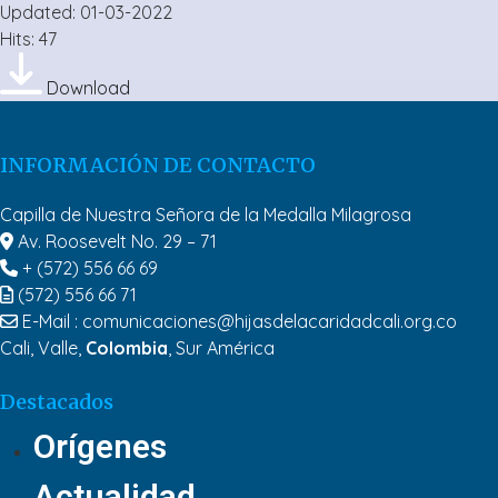
Updated: 01-03-2022
Hits: 47
Download
INFORMACIÓN DE CONTACTO
Capilla de Nuestra Señora de la Medalla Milagrosa
Av. Roosevelt No. 29 – 71
+ (572) 556 66 69
(572) 556 66 71
E-Mail :
comunicaciones@hijasdelacaridadcali.org.co
Cali, Valle,
Colombia
, Sur América
Destacados
Orígenes
Actualidad