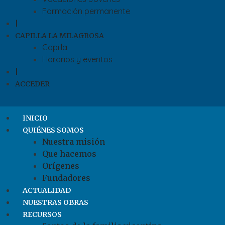
Formación permanente
|
CAPILLA LA MILAGROSA
Capilla
Horarios y eventos
|
ACCEDER
INICIO
QUIÉNES SOMOS
Nuestra misión
Que hacemos
Orígenes
Fundadores
ACTUALIDAD
NUESTRAS OBRAS
RECURSOS