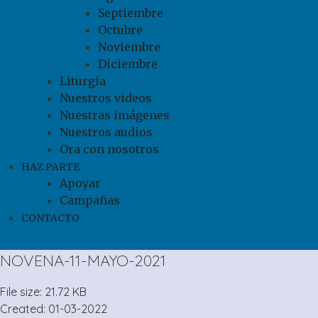
Septiembre
Octubre
Noviembre
Diciembre
Liturgia
Nuestros videos
Nuestras imágenes
Nuestros audios
Ora con nosotros
HAZ PARTE
Apoyar
Campañas
CONTACTO
NOVENA-11-MAYO-2021
File size: 21.72 KB
Created: 01-03-2022