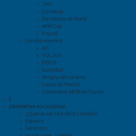
JMV
Estrellitas
Servidores de María
AMM Cali
Prejuvil
Familia vicentina
AIC
VOLJUVI
MISEVI
Sociedad
Amigos del carisma
Luisas de Marillac
Catequesis del Buen Pastor
|
DESPERTAR VOCACIONAL
¿Quieres ser Hija de la Caridad?
Esparcir
Seminario
Vocaciones Jovenes