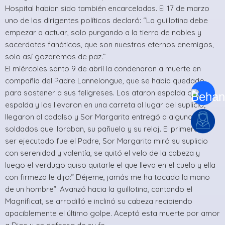
Hospital habían sido también encarceladas. El 17 de marzo
uno de los dirigentes políticos declaró: “La guillotina debe
empezar a actuar, solo purgando a la tierra de nobles y
sacerdotes fanáticos, que son nuestros eternos enemigos,
solo así gozaremos de paz.”
El miércoles santo 9 de abril la condenaron a muerte en
compañía del Padre Lannelongue, que se había quedado
para sostener a sus feligreses. Los ataron espalda con
espalda y los llevaron en una carreta al lugar del suplicio;
llegaron al cadalso y Sor Margarita entregó a algunos
soldados que lloraban, su pañuelo y su reloj. El primero en
ser ejecutado fue el Padre, Sor Margarita miró su suplicio
con serenidad y valentía, se quitó el velo de la cabeza y
luego el verdugo quiso quitarle el que lleva en el cuelo y ella
con firmeza le dijo:” Déjeme, jamás me ha tocado la mano
de un hombre”. Avanzó hacia la guillotina, cantando el
Magníficat, se arrodilló e inclinó su cabeza recibiendo
apaciblemente el último golpe. Aceptó esta muerte por amor