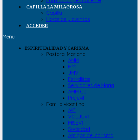
Formación permanente
CAPILLA LA MILAGROSA
Capilla
Horarios y eventos
ACCEDER
Menu
ESPIRITUALIDAD Y CARISMA
Pastoral Mariana
AMM
HMI
JMV
Estrellitas
Servidores de María
AMM Cali
Prejuvil
Familia vicentina
AIC
VOLJUVI
MISEVI
Sociedad
Amigos del carisma