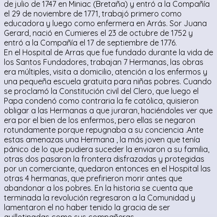
de julio de 1747 en Miniac (Bretaña) y entró a la Compañía
el 29 de noviembre de 1771, trabajó primero como
educadora y luego como enfermera en Arrás. Sor Juana
Gerard, nació en Cumieres el 23 de octubre de 1752 y
entró a la Compañía el 17 de septiembre de 1776.
En el Hospital de Arras que fue fundado durante la vida de
los Santos Fundadores, trabajan 7 Hermanas, las obras
era múltiples, visita a domicilio, atención a los enfermos y
una pequeña escuela gratuita para niñas pobres. Cuando
se proclamó la Constitución civil del Clero, que luego el
Papa condenó como contraria la fe católica, quisieron
obligar a las Hermanas a que juraran, haciéndoles ver que
era por el bien de los enfermos, pero ellas se negaron
rotundamente porque repugnaba a su conciencia .Ante
estas amenazas una Hermana , la más joven que tenía
pánico de lo que pudiera suceder la enviaron a su familia,
otras dos pasaron la frontera disfrazadas y protegidas
por un comerciante, quedaron entonces en el Hospital las
otras 4 hermanas, que prefirieron morir antes que
abandonar a los pobres. En la historia se cuenta que
terminada la revolución regresaron a la Comunidad y
lamentaron el no haber tenido la gracia de ser
guillotinadas como sus compañeras.