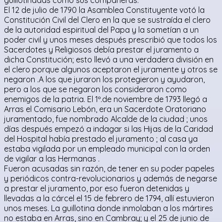
El 12 de julio de 1790 la Asamblea Constituyente votó la
Constitución Civil del Clero en la que se sustraída el clero
de la autoridad espiritual del Papa y la sometían a un
poder civil y unos meses después prescribió que todos los
Sacerdotes y Religiosos debía prestar el juramento a
dicha Constitución; esto llevó a una verdadera división en
el clero porque algunos aceptaron el juramente y otros se
negaron .A los que juraron los protegieron y ayudaron,
pero a los que se negaron los consideraron como
enemigos de la patria. El 1º.de noviembre de 1793 llegó a
Arras el Comisario Lebón, era un Sacerdote Oratoriano
juramentado, fue nombrado Alcalde de la ciudad ; unos
días después empezó a indagar si las Hijas de la Caridad
del Hospital había prestado el juramento ; al casa ya
estaba vigilada por un empleado municipal con la orden
de vigilar a las Hermanas .
Fueron acusadas sin razón, de tener en su poder papeles
y periódicos contra-revolucionarios y además de negarse
a prestar el juramento, por eso fueron detenidas y
llevadas a la cárcel el 15 de febrero de 1794, allí estuvieron
unos meses. La guillotina donde inmolaban a los mártires
no estaba en Arras, sino en Cambray; y el 25 de junio de