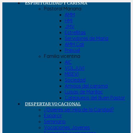
ESPIRITUALIDAD Y CARISMA
Pastoral Mariana
AMM
HMI
JMV
Estrellitas
Servidores de María
AMM Cali
Prejuvil
Familia vicentina
AIC
VOLJUVI
MISEVI
Sociedad
Amigos del carisma
Luisas de Marillac
Catequesis del Buen Pastor
DESPERTAR VOCACIONAL
¿Quieres ser Hija de la Caridad?
Esparcir
Seminario
Vocaciones Jovenes