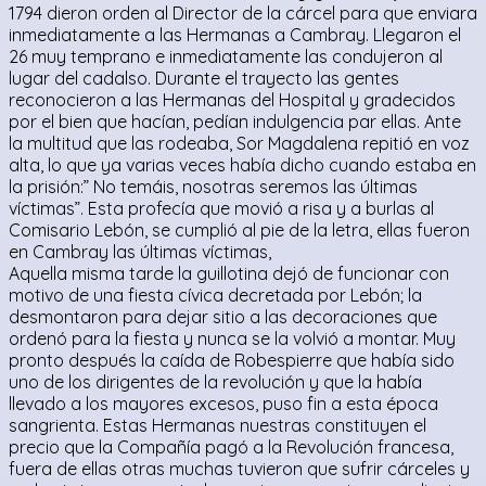
1794 dieron orden al Director de la cárcel para que enviara
inmediatamente a las Hermanas a Cambray. Llegaron el
26 muy temprano e inmediatamente las condujeron al
lugar del cadalso. Durante el trayecto las gentes
reconocieron a las Hermanas del Hospital y gradecidos
por el bien que hacían, pedían indulgencia par ellas. Ante
la multitud que las rodeaba, Sor Magdalena repitió en voz
alta, lo que ya varias veces había dicho cuando estaba en
la prisión:” No temáis, nosotras seremos las últimas
víctimas”. Esta profecía que movió a risa y a burlas al
Comisario Lebón, se cumplió al pie de la letra, ellas fueron
en Cambray las últimas víctimas,
Aquella misma tarde la guillotina dejó de funcionar con
motivo de una fiesta cívica decretada por Lebón; la
desmontaron para dejar sitio a las decoraciones que
ordenó para la fiesta y nunca se la volvió a montar. Muy
pronto después la caída de Robespierre que había sido
uno de los dirigentes de la revolución y que la había
llevado a los mayores excesos, puso fin a esta época
sangrienta. Estas Hermanas nuestras constituyen el
precio que la Compañía pagó a la Revolución francesa,
fuera de ellas otras muchas tuvieron que sufrir cárceles y