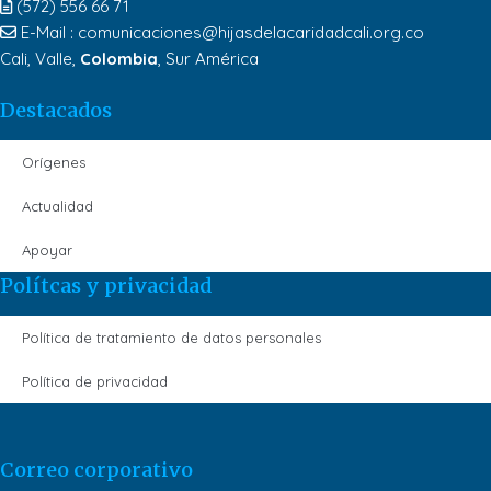
(572) 556 66 71
E-Mail :
comunicaciones@hijasdelacaridadcali.org.co
Cali, Valle,
Colombia
, Sur América
Destacados
Orígenes
Actualidad
Apoyar
Polítcas y privacidad
Política de tratamiento de datos personales
Política de privacidad
Correo corporativo