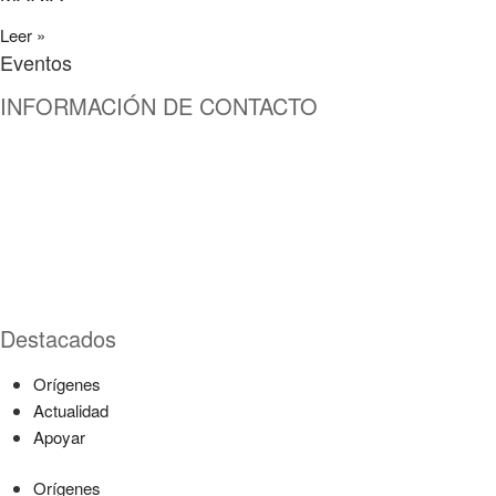
Leer »
Eventos
INFORMACIÓN DE CONTACTO
Capilla de Nuestra Señora de la Medalla Milagrosa
Av. Roosevelt No. 29 – 71
+ (572) 556 66 69
(572) 556 66 71
E-Mail :
comunicaciones@hijasdelacaridadcali.org.co
Cali, Valle,
Colombia
, Sur América
Destacados
Orígenes
Actualidad
Apoyar
Orígenes