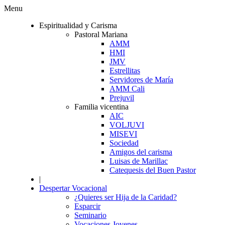
Menu
Espiritualidad y Carisma
Pastoral Mariana
AMM
HMI
JMV
Estrellitas
Servidores de María
AMM Cali
Prejuvil
Familia vicentina
AIC
VOLJUVI
MISEVI
Sociedad
Amigos del carisma
Luisas de Marillac
Catequesis del Buen Pastor
|
Despertar Vocacional
¿Quieres ser Hija de la Caridad?
Esparcir
Seminario
Vocaciones Jovenes