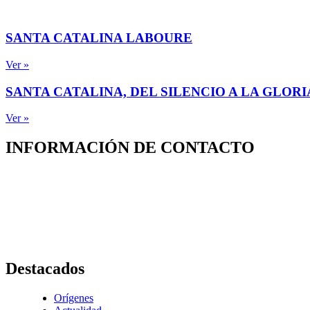
SANTA CATALINA LABOURE
Ver »
SANTA CATALINA, DEL SILENCIO A LA GLORI
Ver »
INFORMACIÓN DE CONTACTO
Capilla de Nuestra Señora de la Medalla Milagrosa
Av. Roosevelt No. 29 – 71
+ (572) 556 66 69
(572) 556 66 71
E-Mail :
comunicaciones@hijasdelacaridadcali.org.co
Cali, Valle,
Colombia
, Sur América
Destacados
Orígenes